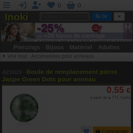
0
0
Inoki
OK
Piercings
•
Bijoux
•
Matériel
•
Adultes
Voir tout :
Accessoires pour anneaux
Boule de remplacement pierre
AZS023
-
Jaspe Green Dots pour anneau
0.55
€
à partir de ● TTC l'unité
Commander