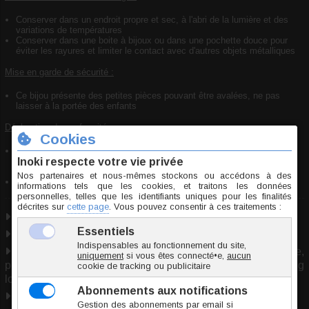
Conserver dans un endroit propre et sec, à l'abri de la lumière et des
variations de températures
Conserver dans une boite à bijoux ou dans une pochette douce pour
éviter les rayures et limiter le contact avec d'autres objets métalliques
Mise en garde de sécurité :
Ce bijou présente des petites pièces pouvant être avalées, ne pas
laisser à la portée des enfants
Déclaration de conformité :
Bijou conforme aux normes de sécurité en vigueur concernant les
substances dangereuses et respectant les exigences de la
règlementation REACH
Pierre naturelle garantie
Pierre naturelle
2 tailles
Utilisable pour : piercing arcade, piercing cartilage,
piercing génital, piercing lèvre, piercing nombril, piercing
lobe, piercing septum, piercing téton.
Marque
Inoki