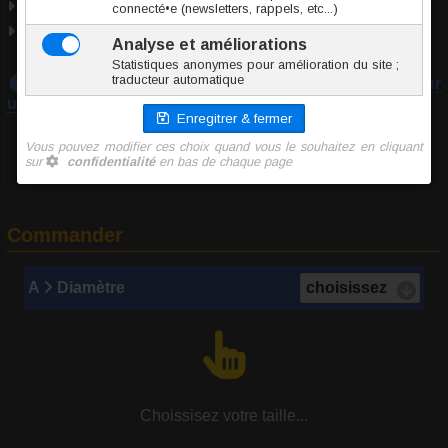
Origine Chine
Entretien des bijoux de piercing
Téléchargez notre guide :
Prendre les mesures pour
un piercing
Commander
A
Diamètre
Choissisez votre taille...