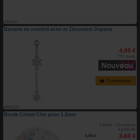
KXA017
Banane de nombril acier et Zirconium Dayana
4,95 €
TTC l'unite
Commander
NMA135
Boule Cristal Chic pour 1.2mm
2 tailles - 10 couleurs
à partir de
3,60 €
4,90 €