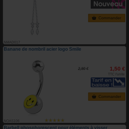
Commander
NMAD017
Banane de nombril acier logo Smile
1,50 €
2,90 €
TTC l'unite
Commander
NOAS106
Barbell phosphorescent pour éléments à visser