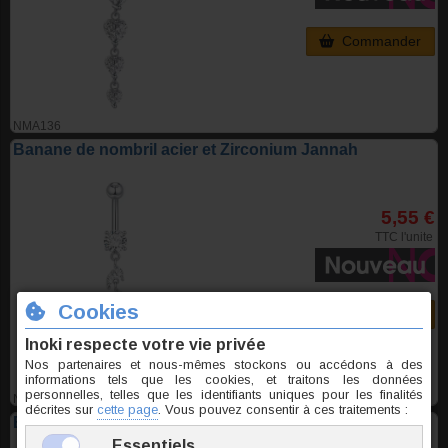
Commander
NMA136
Banane de nombril acier et Zirconium Jannah
5,55 €
TTC l'unite
Commander
NMAD020
Banane de nombril acier et Zirconium Tournesol