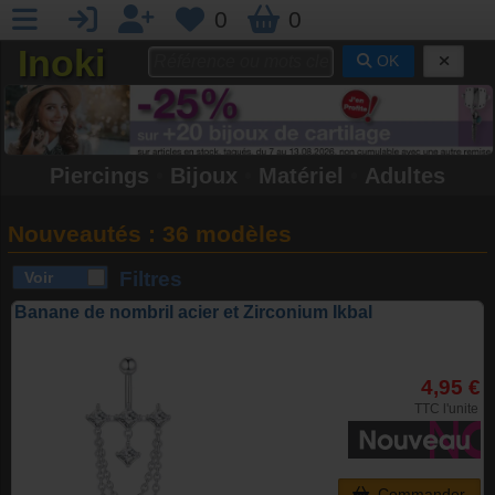
0
0
Inoki
OK
Piercings
•
Bijoux
•
Matériel
•
Adultes
Nouveautés :
36 modèles
Filtres
Banane de nombril acier et Zirconium Ikbal
4,95 €
TTC l'unite
Commander