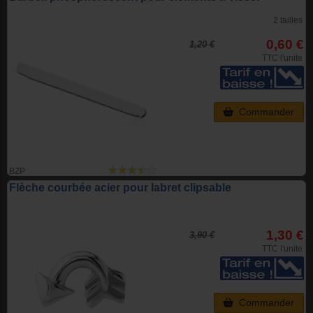
2 tailles
0,60 €
1,20 €
TTC l'unite
Commander
BZP
Flèche courbée acier pour labret clipsable
1,30 €
3,90 €
TTC l'unite
Commander