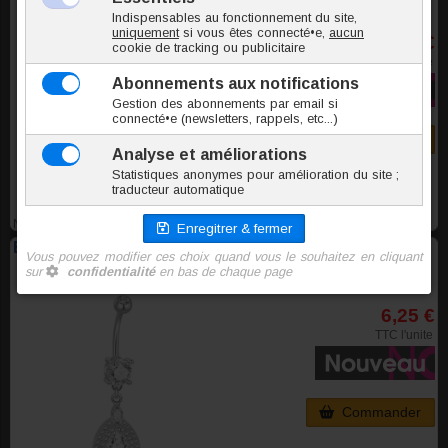
6,25 €
TTC l'unite
Commander
NMAD019
Banane de nombril acier et Zirconium Hanaa
6,25 €
TTC l'unite
Commander