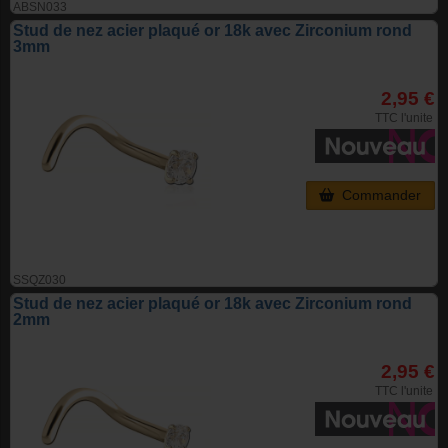
ABSN033
Stud de nez acier plaqué or 18k avec Zirconium rond
3mm
2,95 €
TTC l'unite
Commander
SSQZ030
Stud de nez acier plaqué or 18k avec Zirconium rond
2mm
2,95 €
TTC l'unite