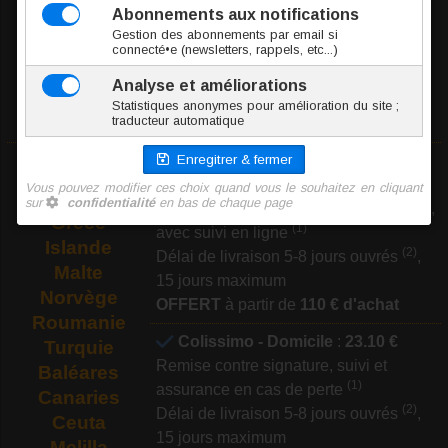
Colissimo - Domicile
:
20.10 €
République
Remise contre signature, suivi et
Tchèque
(1)
assurance en cas de perte
Slovaquie
(2)
Délai de livraison 5-7 jours ouvrés
,
Slovénie
10 jours maximum
Suède
OFFERT
à partir de
400 € d'achat
Lettre Suivie Internationale
:
5.50
Croatie
€
Finlande
Distribution dans votre boîte aux lettres,
Grèce
(1)
avec suivi en ligne
Islande
(2)
Délai de livraison 5-8 jours ouvrés
,
Malte
15 jours maximum
Norvège
OFFERT
à partir de
110 € d'achat
Roumanie
Colissimo - Domicile
:
23.10 €
Turquie
Remise contre signature, suivi et
Baléares
(1)
assurance en cas de perte
Canaries
(2)
Délai de livraison 5-8 jours ouvrés
,
Ceuta
15 jours maximum
Melilla