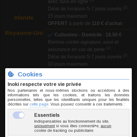
(1)
avec suivi en ligne
(2)
Délai de livraison 5-7 jours ouvrés
,
15 jours maximum
Irlande
OFFERT
à partir de
110 € d'achat
Royaume-Uni
Colissimo - Domicile
:
18.50 €
Remise contre signature, suivi et
(1)
assurance en cas de perte
(2)
Délai de livraison 5-7 jours ouvrés
,
10 jours maximum
OFFERT
à partir de
370 € d'achat
Lettre Suivie Internationale
:
5.50
Suisse
€
Danemark
Distribution dans votre boîte aux lettres,
Estonie
(1)
avec suivi en ligne
Hongrie
(2)
Délai de livraison 5-7 jours ouvrés
,
Lettonie
15 jours maximum
Lituanie
OFFERT
à partir de
110 € d'achat
Pologne