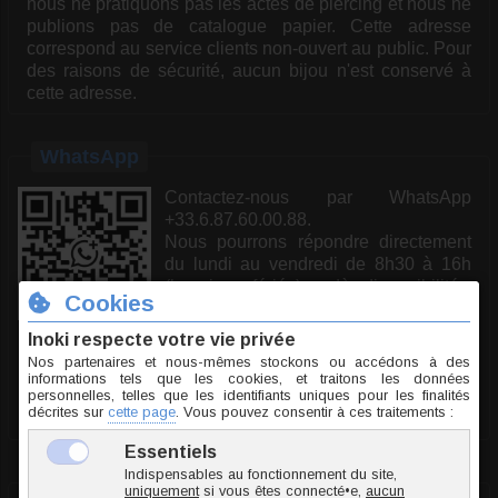
nous ne pratiquons pas les actes de piercing et nous ne
publions pas de catalogue papier. Cette adresse
correspond au service clients non-ouvert au public. Pour
des raisons de sécurité, aucun bijou n'est conservé à
cette adresse.
WhatsApp
Contactez-nous par WhatsApp
+33.6.87.60.00.88.
Nous pourrons répondre directement
du lundi au vendredi de 8h30 à 16h
(hors jours fériés) ou dès disponibilité.
Scannez ce QR Code ou cliquez sur le
bouton vert.
Email :
contact@inoki-piercing.fr