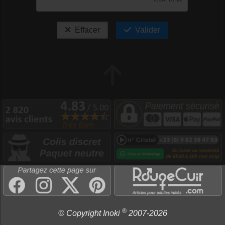
Effacer
Valider
®
© Copyright Inoki
2007-2026