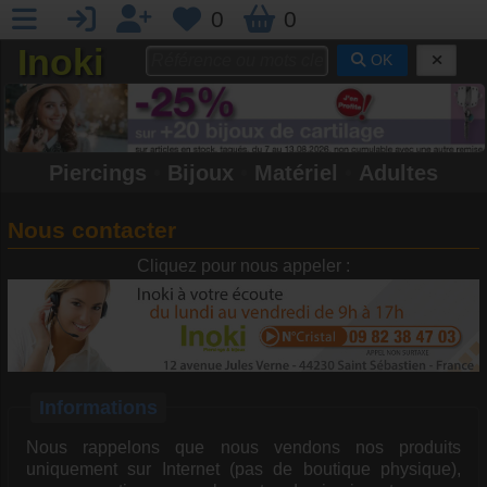
0
0
Inoki
OK
Piercings
•
Bijoux
•
Matériel
•
Adultes
Nous contacter
Cliquez pour nous appeler :
Informations
Nous rappelons que nous vendons nos produits
uniquement sur Internet (pas de boutique physique),