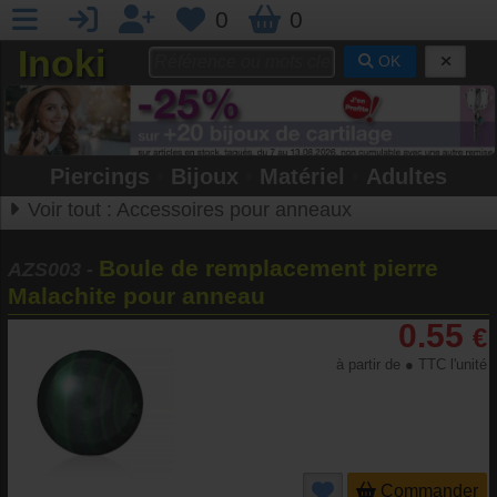
0
0
Inoki
OK
Piercings
•
Bijoux
•
Matériel
•
Adultes
Voir tout :
Accessoires pour anneaux
Boule de remplacement pierre
AZS003
-
Malachite pour anneau
0.55
€
à partir de ● TTC l'unité
Commander