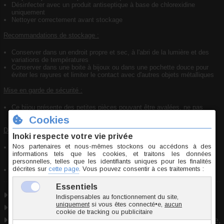
Désinfecter avec un produit antiseptique à base de chlorexidine
uniquement
Nettoyer correctement avant stockage
Recommandations de stockage :
Conserver dans un endroit propre et sec, à l'abri de la lumière et des
variations de températures
Conserver dans une boite à bijoux ou dans une pochette douce pour
éviter les rayures et limiter le contact avec d'autres objets métalliques
Mise en garde de sécurité :
Ce bijou présente des petites pièces pouvant être avalées, ne pas
laisser à la portée des enfants
Déclaration de conformité :
Bijou conforme aux normes de sécurité en vigueur concernant les
substances dangereuses et respectant les exigences de la
règlementation REACH
Pierre naturelle garantie
Pierre naturelle
2 tailles
Utilisable pour : piercing arcade, piercing cartilage,