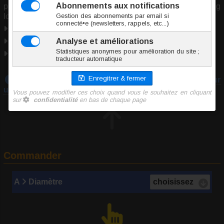
piercing génital, piercing lèvre, piercing nombril, piercing
lobe, piercing septum, piercing téton.
Marque
Inoki
Origine Chine
Conformité RSGP
Téléchargez notre guide :
Prendre les mesures pour
un piercing
Commander
A
Diamètre