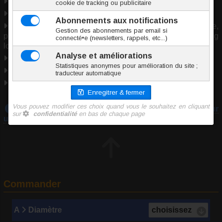
Pierre naturelle
2 tailles
Utilisable pour : piercing arcade, piercing cartilage,
piercing génital, piercing lèvre, piercing nombril, piercing
lobe, piercing septum, piercing téton.
Marque
Inoki
Origine Chine
Entretien des bijoux de piercing
Téléchargez notre guide :
Prendre les mesures pour
un piercing
Commander
A
Diamètre