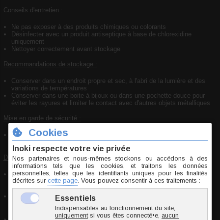
Conseils d'entretien :
Ne pas exposer à des produits chimiques ou colorants
Désinfecter avec un produit antiseptique à base de chlorexidine
uniquement
Nettoyer correctement avant stockage
Recommandations de stockage :
Conserver dans un endroit propre et sec, à l'abri de la lumière et des
variations de températures
Conserver dans une boite à bijoux ou dans une pochette douce pour
éviter les rayures et limiter le contact avec d'autres objets métalliques
Mise en garde de sécurité :
Ce bijou présente des petites pièces pouvant être avalées, ne pas
laisser à la portée des enfants
Déclaration de conformité :
Bijou conforme aux normes de sécurité en vigueur concernant les
substances dangereuses et respectant les exigences de la
règlementation REACH
Pierre naturelle garantie