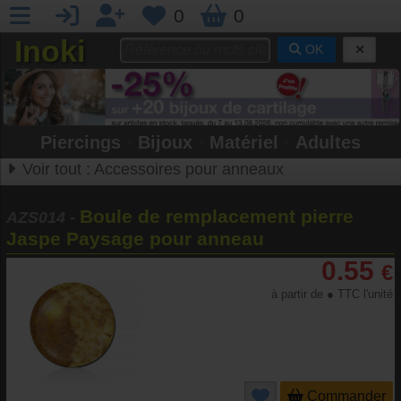
0
0
Inoki
OK
Piercings
•
Bijoux
•
Matériel
•
Adultes
Voir tout :
Accessoires pour anneaux
Boule de remplacement pierre
AZS014
-
Jaspe Paysage pour anneau
0.55
€
à partir de ● TTC l'unité
Commander