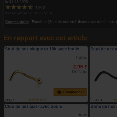
le 31.08.2023
10/10
Avis recueilli par Amazon France
Commentaire
:
Excellent (Stud de nez en L titane avec demi-boule)
En rapport avec cet article
Stud de nez plaqué or 18k avec boule
Stud de nez a
3 tailles
2,95 €
TTC l'unite
Commander
SBQ001
SBN001
Clou de nez acier avec boule
Bone de nez 
3 tailles