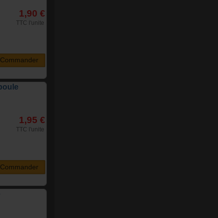
1,90 €
TTC l'unite
Commander
boule
1,95 €
TTC l'unite
Commander
e