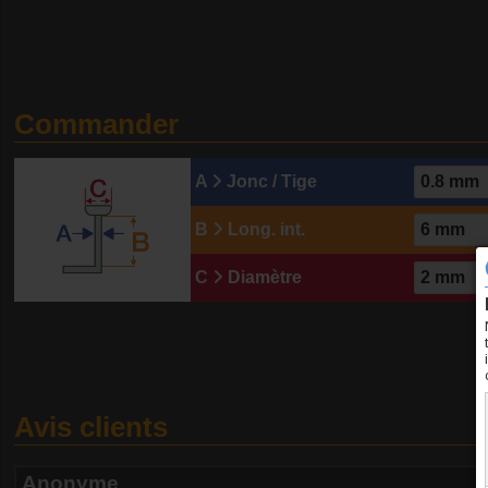
Commander
A
Jonc / Tige
B
Long. int.
C
Diamètre
Avis clients
Anonyme