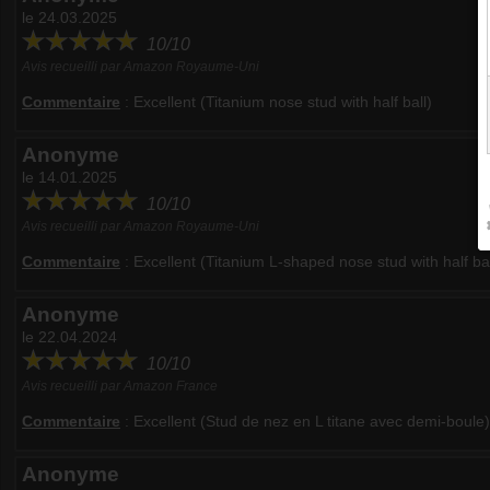
le 24.03.2025
10/10
Avis recueilli par Amazon Royaume-Uni
Commentaire
:
Excellent (Titanium nose stud with half ball)
Anonyme
le 14.01.2025
10/10
Avis recueilli par Amazon Royaume-Uni
Commentaire
:
Excellent (Titanium L-shaped nose stud with half bal
Anonyme
le 22.04.2024
10/10
Avis recueilli par Amazon France
Commentaire
:
Excellent (Stud de nez en L titane avec demi-boule)
Anonyme