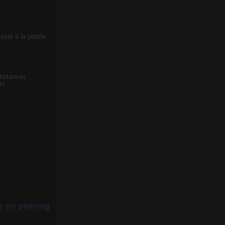
sser à la portée
ubstances
CH
r un piercing