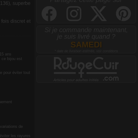
F136), superbe
ois discret et
 15 ans
 ce bijou est
e pour éviter tout
quement
 variations de
viter les rayures