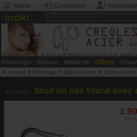
Menu
Connexion
Inscriptio
Inoki
Piercings
•
Bijoux
•
Matériel
•
Offres
•
Nouv
Accueil
Piercings
Bijoux de nez
Studs de nez
Stud de nez titane avec
SSTC001
-
1.9
TTC l'