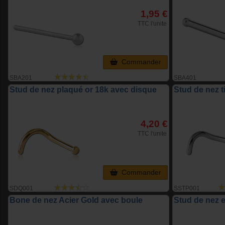
1,95 €
TTC l'unite
Commander
SBA201
SBA401
Stud de nez plaqué or 18k avec disque
Stud de nez t
4,20 €
TTC l'unite
Commander
SDQ001
SSTP001
Bone de nez Acier Gold avec boule
Stud de nez e