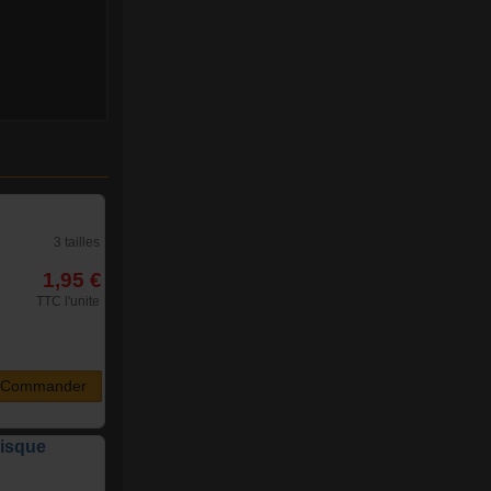
3 tailles
1,95 €
TTC l'unite
Commander
disque