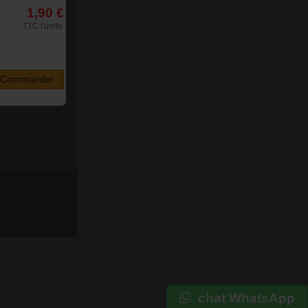
1,90 €
TTC l'unite
Commander
chat WhatsApp