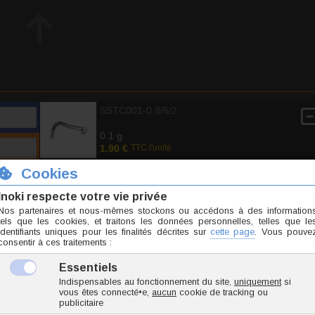
SSTC001-0.8/6/2
0.1 g
1.90 €
TTC l'unité
Ajoute
4 avis
- 10 / 10