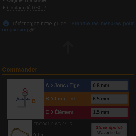
Origine Thaïlande
Conformité RSGP
Téléchargez notre guide :
Prendre les mesures pour
un piercing
Commander
A
Jonc / Tige
B
Long. int.
C
Élément
SDQ001-0.8/6.5/1.5
Stock épuisé
M'avertir dès
0.1 g