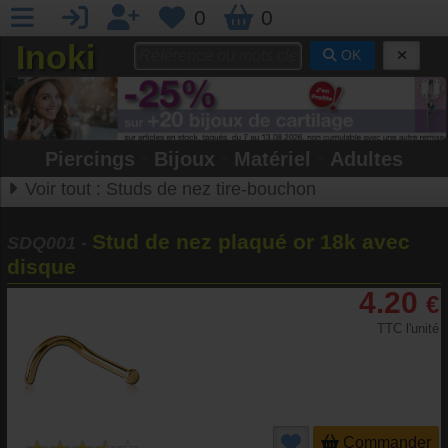
0
0
Inoki
OK
Piercings
•
Bijoux
•
Matériel
•
Adultes
Voir tout :
Studs de nez tire-bouchon
Stud de nez plaqué or 18k avec
SDQ001
-
disque
4.20
€
TTC l'unité
Commander