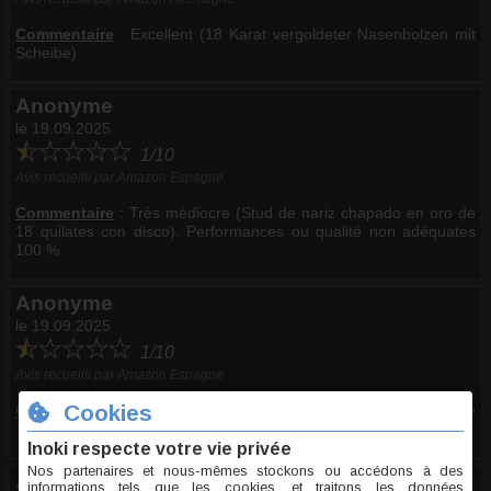
Commentaire
:
Excellent (18 Karat vergoldeter Nasenbolzen mit
Scheibe)
Anonyme
le 19.09.2025
1/10
Avis recueilli par Amazon Espagne
Commentaire
:
Très médiocre (Stud de nariz chapado en oro de
18 quilates con disco). Performances ou qualité non adéquates
100 %
Anonyme
le 19.09.2025
1/10
Avis recueilli par Amazon Espagne
Commentaire
:
Très médiocre (Stud de nariz chapado en oro de
18 quilates con disco). --
Anonyme