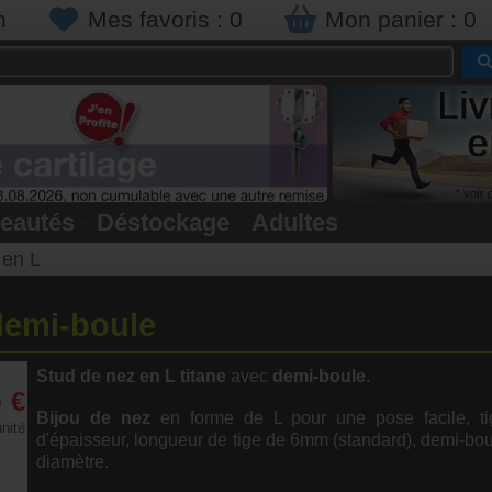
n
Mes favoris :
0
Mon panier :
0
eautés
•
Déstockage
•
Adultes
 en L
 demi-boule
Stud de nez en L
titane
avec
demi-boule
.
5
€
Bijou de nez
en forme de L pour une pose facile, t
unité
d'épaisseur, longueur de tige de 6mm (standard), demi-b
diamètre.