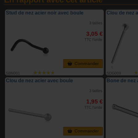
Stud de nez acier noir avec boule
Clou de nez 
3 tailles
3,05 €
TTC l'unite
Commander
SBN001
SDG009
Clou de nez acier avec boule
Bone de nez 
3 tailles
1,95 €
TTC l'unite
Commander