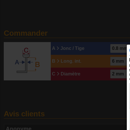
Commander
A
Jonc / Tige
B
Long. int.
C
Diamètre
Avis clients
Anonyme