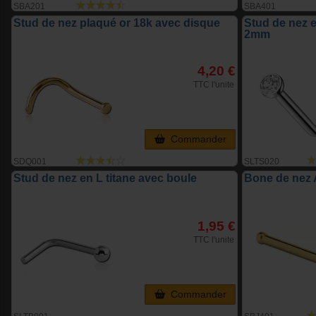
SBA201
SBA401
Stud de nez plaqué or 18k avec disque
Stud de nez e
2mm
4,20 €
TTC l'unite
Commander
SDQ001
SLTS020
Stud de nez en L titane avec boule
Bone de nez 
1,95 €
TTC l'unite
Commander