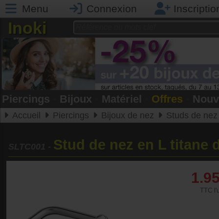
Menu
Connexion
Inscriptio
Inoki
Piercings
•
Bijoux
•
Matériel
•
Offres
•
Nouv
Accueil
Piercings
Bijoux de nez
Studs de nez
Stud de nez en L titane
SLTC001
-
1.9
TTC l'