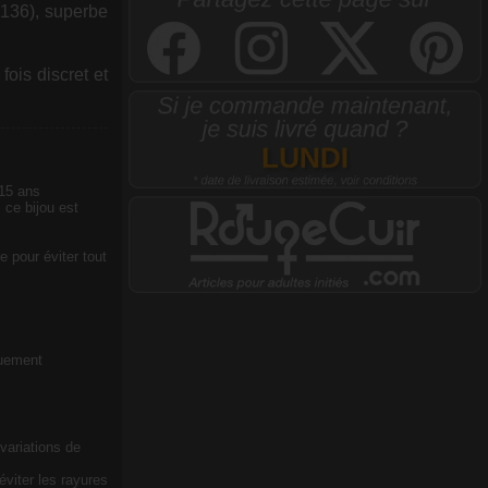
F136), superbe
ois discret et
 15 ans
 ce bijou est
e pour éviter tout
quement
 variations de
viter les rayures