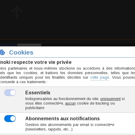
SLTC001-0.8/6/2
0.1 g
1.95 €
TTC l'unité
Ajoute
3 avis
- 10 / 10