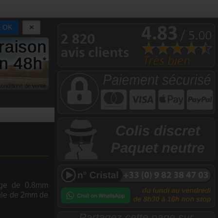
OK
ige de 0.8mm
oule de 2mm de