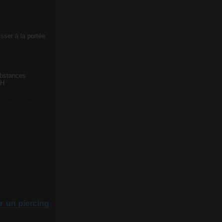
sser à la portée
ubstances
CH
r un piercing