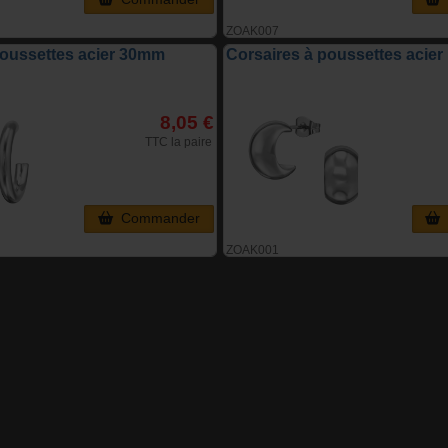
ZOAK007
poussettes acier 30mm
Corsaires à poussettes acie
8,05 €
TTC la paire
Commander
ZOAK001