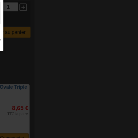
r au panier
Ovale Triple
8,65 €
TTC la paire
Commander