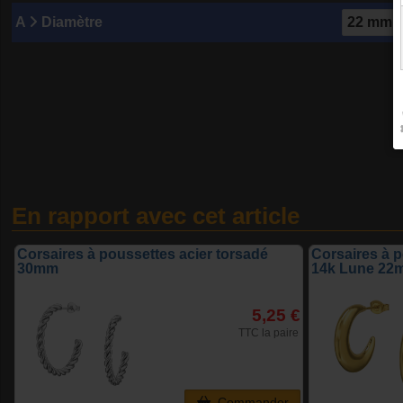
A
Diamètre
En rapport avec cet article
Corsaires à poussettes acier torsadé
Corsaires à p
30mm
14k Lune 22
5,25 €
TTC la paire
Commander