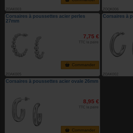
ZOAK003
ZOQK006
Corsaires à poussettes acier perles
Corsaires à 
27mm
7,75 €
TTC la paire
Commander
ZOAK005
ZOAK002
Corsaires à poussettes acier ovale 26mm
8,95 €
TTC la paire
Commander