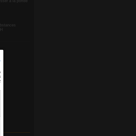
sser à la portée
ubstances
CH