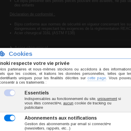
Ce bijou présente des petites pièces pouvant être avalées, ne pas lai
des enfants
Déclaration de conformité :
Bijou conforme aux normes de sécurité en vigueur concernant les s
dangereuses et respectant les exigences de la règlementation REA
Acier chirurgical 316L (ASTM F138)
Acier chirurgical
Taille unique
Utilisable pour : piercing lobe.
Marque
Inoki
Origine Thaïlande
Conformité RSGP