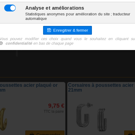
ZOAK006-22
9.9 g
8.95 €
TTC la paire
Ajoute
oussettes acier plaqué or
Corsaires à poussettes acier 
mm
21mm
9,75 €
TTC la paire
Commander