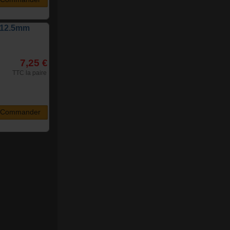
r 12.5mm
7,25 €
TTC la paire
Commander