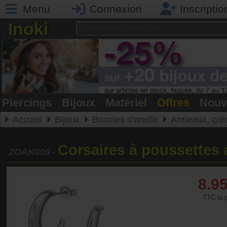
Menu
Connexion
Inscriptio
Inoki
Piercings
•
Bijoux
•
Matériel
•
Offres
•
Nouv
Accueil
Bijoux
Boucles d'oreille
Anneaux, cré
Corsaires à poussettes
ZOAK006
-
8.9
TTC la p