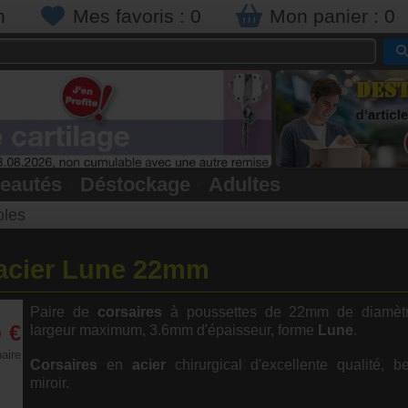
n
Mes favoris :
0
Mon panier :
0
eautés
•
Déstockage
•
Adultes
oles
 acier Lune 22mm
Paire de
corsaires
à poussettes de 22mm de diamèt
5
€
largeur maximum, 3.6mm d'épaisseur, forme
Lune
.
aire
Corsaires
en
acier
chirurgical d'excellente qualité, 
miroir.