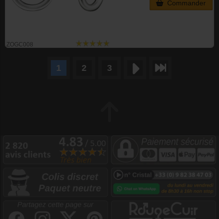
Commander
ZOGC008
1
2
3