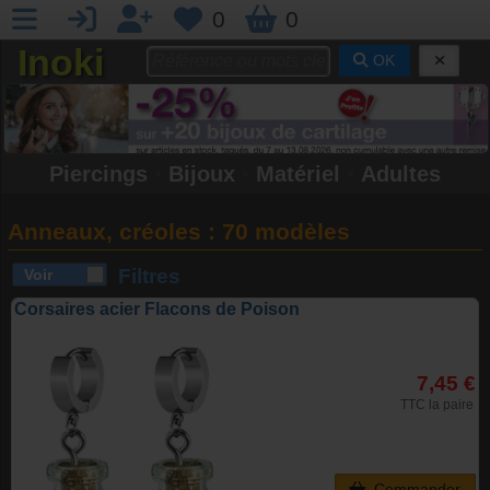
0
0
Inoki
OK
Piercings
•
Bijoux
•
Matériel
•
Adultes
Anneaux, créoles :
70 modèles
Filtres
Corsaires acier Flacons de Poison
7,45 €
TTC la paire
Commander