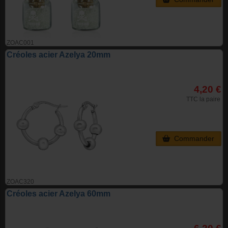
ZOAC001
Créoles acier Azelya 20mm
4,20 €
TTC la paire
Commander
ZOAC320
Créoles acier Azelya 60mm