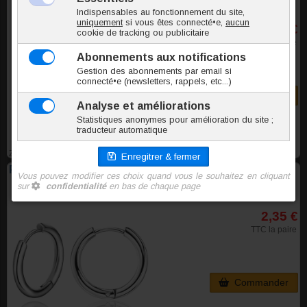
2,15 €
TTC la paire
Commander
ZOAH264
Paire de créoles acier 2.5mm x 16mm
2,35 €
TTC la paire
Commander