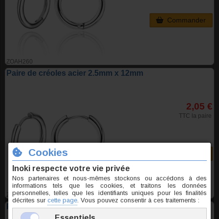
Commander
ZOAH260
Paire de créoles acier 2.5mm x 12mm
2,05 €
TTC la paire
Commander
ZOAH262
Paire de créoles acier 2.5mm x 14mm