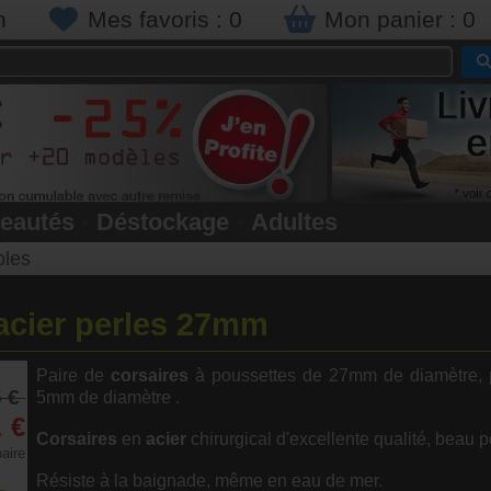
n
Mes favoris :
0
Mon panier :
0
eautés
•
Déstockage
•
Adultes
oles
acier perles 27mm
Paire de
corsaires
à poussettes de 27mm de diamètre,
5 €
5mm de diamètre .
1
€
Corsaires
en
acier
chirurgical d'excellente qualité, beau p
aire
Résiste à la baignade, même en eau de mer.