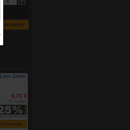
r au panier
r Lune 22mm
6,71 €
TTC la paire
qu'au 06.08.2026
Commander