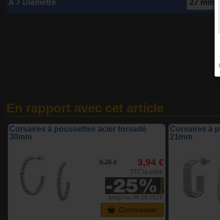
A
Diamètre
En rapport avec cet article
Corsaires à poussettes acier torsadé
Corsaires à p
30mm
21mm
3,94 €
5,25 €
TTC la paire
jusqu'au 06.08.2026
Commander