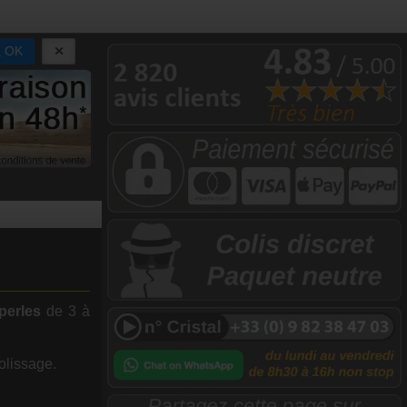
OK
perles
de 3 à
olissage.