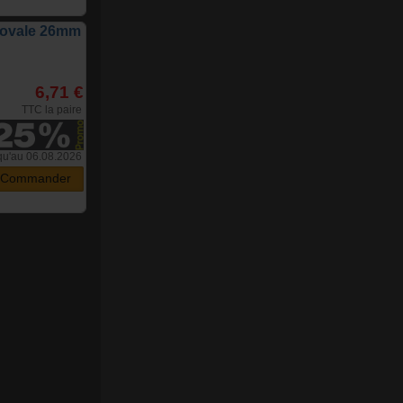
r ovale 26mm
6,71 €
TTC la paire
qu'au 06.08.2026
Commander