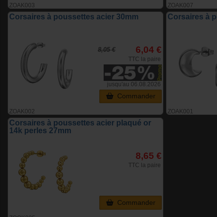
ZOAK003
ZOAK007
Corsaires à poussettes acier 30mm
Corsaires à 
6,04 €
8,05 €
TTC la paire
jusqu'au 06.08.2026
Commander
ZOAK002
ZOAK001
Corsaires à poussettes acier plaqué or
14k perles 27mm
8,65 €
TTC la paire
Commander