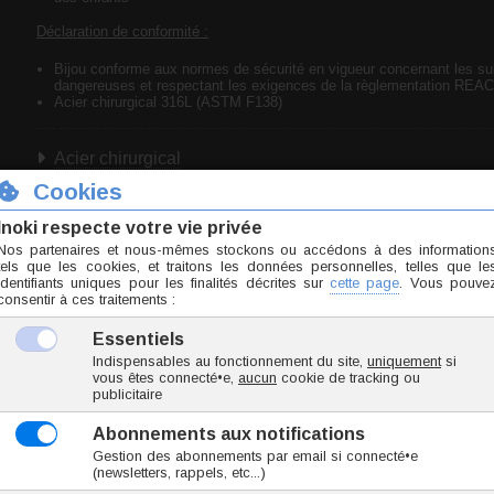
Déclaration de conformité :
Bijou conforme aux normes de sécurité en vigueur concernant les s
dangereuses et respectant les exigences de la règlementation REA
Acier chirurgical 316L (ASTM F138)
Acier chirurgical
Taille unique
Utilisable pour : piercing lobe.
Marque
Inoki
Origine Thaïlande
Conformité RSGP
ZOAK005-27