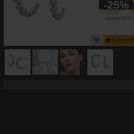
-25%
jusqu'au
06.08.
Command