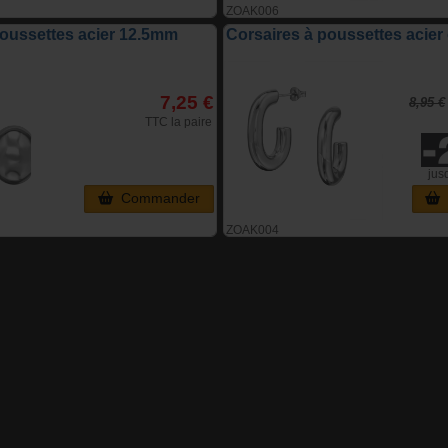
ZOAK006
poussettes acier 12.5mm
Corsaires à poussettes acie
7,25 €
8,95 €
TTC la paire
jus
Commander
ZOAK004