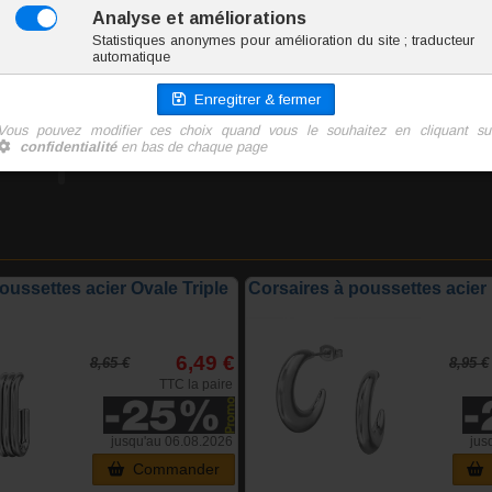
7.4 g
5.81 €
TTC la paire
Ajoute
oussettes acier Ovale Triple
Corsaires à poussettes acie
6,49 €
8,65 €
8,95 €
TTC la paire
jusqu'au 06.08.2026
jus
Commander