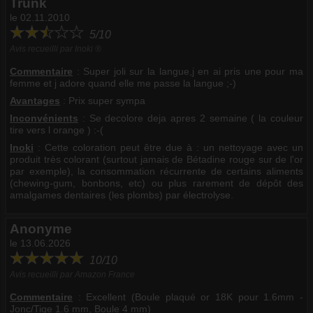
Trunk
le 02.11.2010
5/10
Avis recueilli par Inoki ®
Commentaire
:
Super joli sur la langue,j en ai pris une pour ma
femme et j adore quand elle me passe la langue ;-)
Avantages
: Prix super sympa
Inconvénients
: Se decolore deja apres 2 semaine ( la couleur
tire vers l orange ) :-(
Inoki
: Cette coloration peut être due à : un nettoyage avec un
produit très colorant (surtout jamais de Bétadine rouge sur de l'or
par exemple), la consommation récurrente de certains aliments
(chewing-gum, bonbons, etc) ou plus rarement de dépôt des
amalgames dentaires (les plombs) par électrolyse.
Anonyme
le 13.06.2026
10/10
Avis recueilli par Amazon France
Commentaire
:
Excellent (Boule plaqué or 18K pour 1.6mm -
Jonc/Tige 1.6 mm, Boule 4 mm)