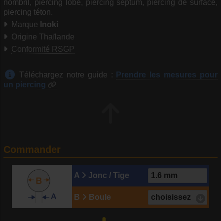
nombril, piercing lobe, piercing septum, piercing de surface,
piercing téton.
Marque
Inoki
Origine Thaïlande
Conformité RSGP
Téléchargez notre guide :
Prendre les mesures pour
un piercing
Commander
A
Jonc / Tige
B
Boule