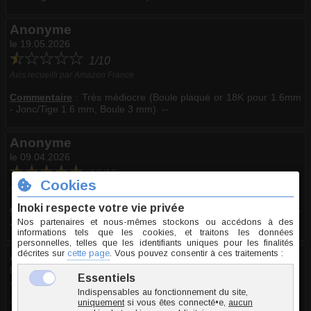
Anonyme
le 19.05.2026
1/10
Avis recueilli par Amazon France
Commentaire
:
Très médiocre (Boule plaqué or 18K pour 1.6mm
- Jonc/Tige 1.6 mm, Boule 3 mm). --
Anonyme
le 09.04.2026
10/10
Avis recueilli par Amazon France
Commentaire
:
Excellent (Boule plaqué or 18K pour 1.6mm -
Jonc/Tige 1.6 mm, Boule 3 mm)
Anonyme
le 09.02.2026
10/10
Avis recueilli par Amazon France