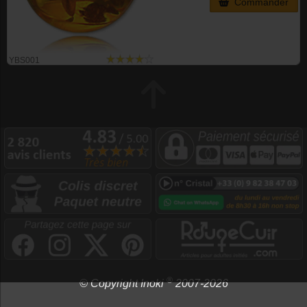
Commander
YBS001
®
© Copyright Inoki
2007-2026