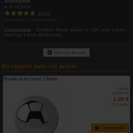
Anonyme
le 10.10.2024
10/10
Avis recueilli par Amazon France
Commentaire
:
Excellent (Boule plaqué or 18K pour 1.6mm -
Jonc/Tige 1.6mm, Boule 6mm)
Voir tous les avis
En rapport avec cet article
Boule acier pour 1.6mm
7 tailles
à partir de
1,00 €
TTC l'unite
Commander