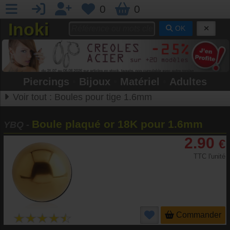
0
0
Inoki
OK
Piercings
•
Bijoux
•
Matériel
•
Adultes
Voir tout :
Boules pour tige 1.6mm
Boule plaqué or 18K pour 1.6mm
YBQ
-
2.90
€
TTC l'unité
Commander