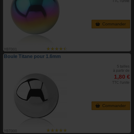
TTC l'unite
Commander
YBT001
Boule Titane pour 1.6mm
5 tailles
à partir de
1,80 €
TTC l'unite
Commander
YBT000