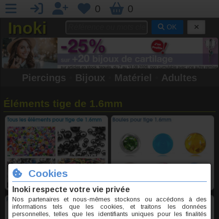
0
0
Inoki
OK
Piercings
•
Bijoux
•
Matériel
•
Adultes
Éléments tige de 1.6mm