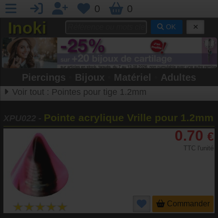
0
0
Inoki
OK
Piercings
•
Bijoux
•
Matériel
•
Adultes
Voir tout :
Pointes pour tige 1.2mm
Pointe acrylique Vrille pour 1.2mm
XPU022
-
0.70
€
TTC l'unité
Commander