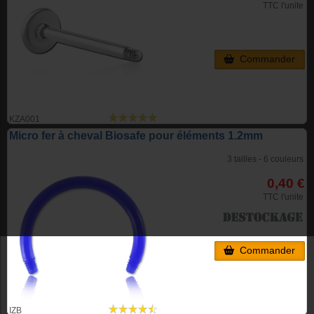
TTC l'unite
Commander
KZA001
Micro fer à cheval Biosafe pour éléments 1.2mm
3 tailles - 6 couleurs
0,40 €
TTC l'unite
Commander
IZB