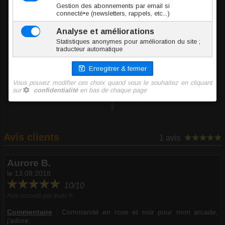
0.1 g
0.70 €
TTC l'unité
XPU022-1.2/3x3-REWH
Rouge & Blanc
0.1 g
0.70 €
TTC l'unité
Ajouter au panier
Avis clients
1 avis
Aurore B.
le 13.09.2018
10/10
Avis recueilli par Inoki ®
Commentaire
:
Commandé en rose et noir pour mon arcade,
j'adore.