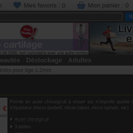
n
Mes favoris :
0
Mon panier :
0
eautés
•
Déstockage
•
Adultes
intes pour tige 1.2mm
Pointe en acier chirurgical à visser sur n'importe quelle
0
€
d'épaiseur (micro-barbell, micro labret, micro spirale, etc)
unité
Acier chirurgical
3 tailles