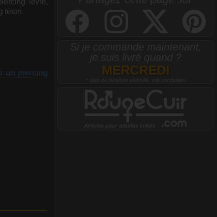
iercing lèvre,
g téton.
r un piercing