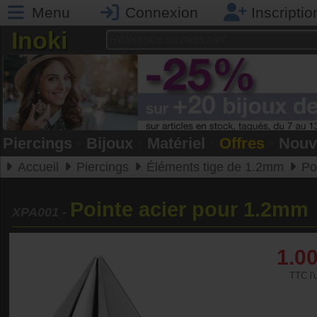
Menu
Connexion
Inscriptio
Inoki
Piercings
•
Bijoux
•
Matériel
•
Offres
•
Nouv
Accueil
Piercings
Éléments tige de 1.2mm
Po
Pointe acier pour 1.2mm
XPA001
-
1.0
TTC l'