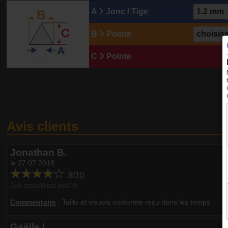
A
Jonc / Tige
B
Pointe
C
Pointe
Avis clients
Jonathan B.
le 27.07.2018
8/10
Avis recueilli par Inoki ®
Commentaire
:
Taille et visuels conforme reçu dans les temps
Gaëlle L.