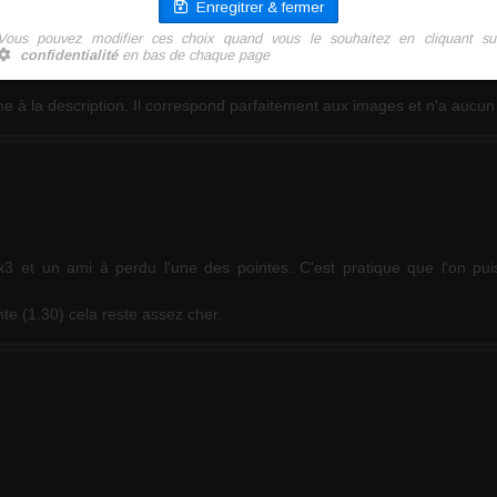
rme à la description. Il correspond parfaitement aux images et n'a aucun
3x3 et un ami à perdu l'une des pointes. C'est pratique que l'on pu
nte (1.30) cela reste assez cher.