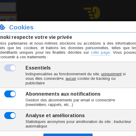
Choissisez votre taille...
4 avis
- 8 / 10