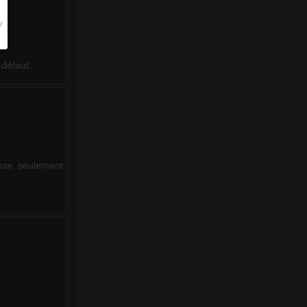
 défaut.
isse seulement