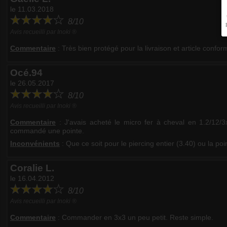
le 11.03.2018
8/10
Avis recueilli par Inoki ®
Commentaire
:
Très bien protégé pour la livraison et article confo
Océ.94
le 26.05.2017
8/10
Avis recueilli par Inoki ®
Commentaire
:
J'avais acheté le micro fer à cheval en 1.2/12/
commandé une pointe.
Inconvénients
: Que ce soit pour le piercing entier (3.40) ou la poi
Coralie L.
le 16.04.2012
8/10
Avis recueilli par Inoki ®
Commentaire
:
Commander en 3x3 un peu petit. Reste simple.