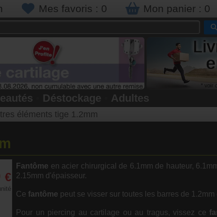
n
Mes favoris :
0
Mon panier :
0
eautés
•
Déstockage
•
Adultes
tres éléments tige 1.2mm
mm
Fantôme
en acier chirurgical de 6.1mm de hauteur, 6.1mm
0
€
2.15mm d'épaisseur.
unité
Ce
fantôme
peut se visser sur toutes les barres de 1.2mm 
Pour un piercing au cartilage ou au tragus, vissez ce
f