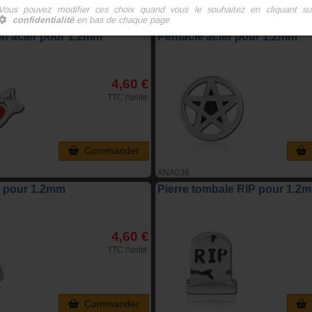
XNA025
n acier pour 1.2mm
Pentacle acier pour 1.2mm
4,60 €
TTC l'unite
Commander
XNA036
r pour 1.2mm
Pierre tombale RIP pour 1.2
4,60 €
TTC l'unite
Commander