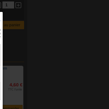
r au panier
.2mm
4,60 €
TTC l'unite
Commander