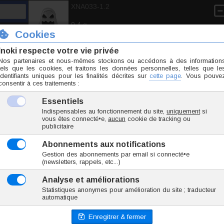
XNA033-1.2
0.4 g
5.20 €
TTC l'unité
Ajoute
acier pour 1.2mm
Coeur acier et strass pour 1
4,60 €
TTC l'unite
Commander