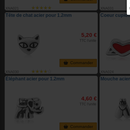
XNA021
XNA031
Tête de chat acier pour 1.2mm
Coeur cupido
5,20 €
TTC l'unite
Commander
XNA030
XNA024
Éléphant acier pour 1.2mm
Mouche acie
4,60 €
TTC l'unite
Commander