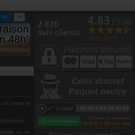
OK
 de largeur et
d'épaisseur.
antôme
sur un