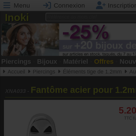
Menu
Connexion
Inscriptio
Inoki
Piercings
•
Bijoux
•
Matériel
•
Offres
•
Nouv
Accueil
Piercings
Éléments tige de 1.2mm
Au
Fantôme acier pour 1.2
XNA033
-
5.2
TTC l'