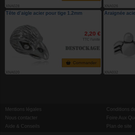
XNA028
XNA026
Tête d'aigle acier pour tige 1.2mm
Araignée aci
2,20 €
TTC l'unite
Commander
XNA020
XNA032
Mentions légales
Conditions d
Nous contacter
Foire Aux Qu
Aide & Conseils
Plan de site