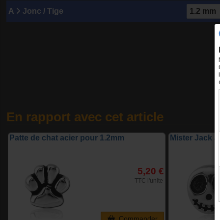
A
Jonc / Tige
En rapport avec cet article
Patte de chat acier pour 1.2mm
Mister Jack 
5,20 €
TTC l'unite
Commander