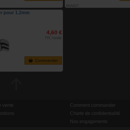
XNA027
er pour 1.2mm
4,60 €
TTC l'unite
Commander
e vente
Comment commander
estions
Charte de confidentialité
Nos engagements