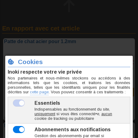
En rapport avec cet article
Patte de chat acier pour 1.2mm
5,20 €
TTC l'unite
Commander
XNA021
Mister Jack acier pour 1.2mm