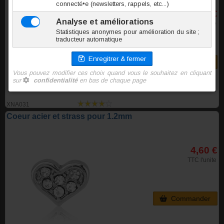
4,60 €
TTC l'unite
Commander
XNA031
Coeur acier et strass pour 1.2mm
4,60 €
TTC l'unite
Commander