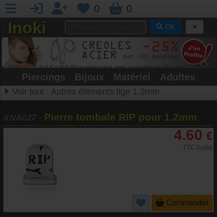
0
0
Inoki
OK
Piercings
•
Bijoux
•
Matériel
•
Adultes
Voir tout :
Autres éléments tige 1.2mm
Pierre tombale RIP pour 1.2mm
XNA027
-
4.60
€
TTC l'unité
Commander