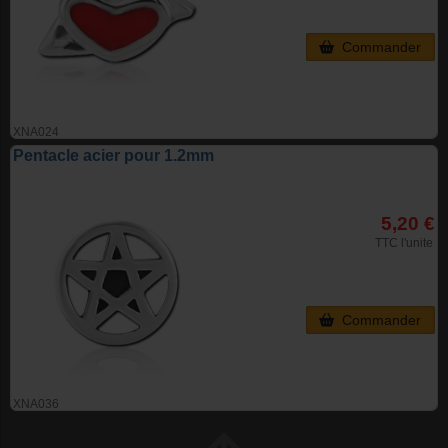
Commander
XNA024
Pentacle acier pour 1.2mm
5,20 €
TTC l'unite
Commander
XNA036