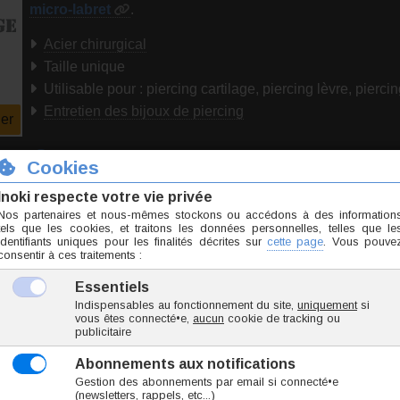
micro-labret
.
Acier chirurgical
Taille unique
Utilisable pour : piercing cartilage, piercing lèvre, pierci
Entretien des bijoux de piercing
er
Téléchargez notre guide :
Prendre les mesures pou