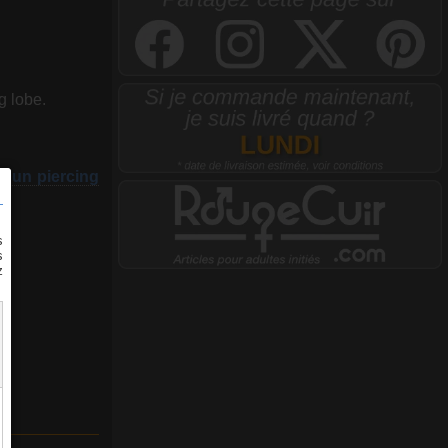
ng lobe.
r un piercing