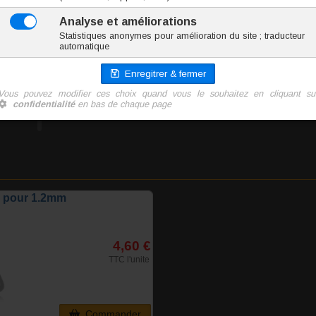
XNA013-1.2
0.2 g
2.20 €
TTC l'unité
Ajoute
r pour 1.2mm
4,60 €
TTC l'unite
Commander