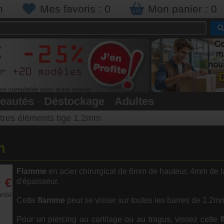
n
Mes favoris :
0
Mon panier :
0
eautés
•
Déstockage
•
Adultes
tres éléments tige 1.2mm
m
Flamme
en acier chirurgical de 6mm de hauteur, 4mm de 
0
€
d'épaisseur.
unité
Cette
flamme
peut se visser sur toutes les barres de 1.2m
Pour un piercing au cartilage ou au tragus, vissez cette