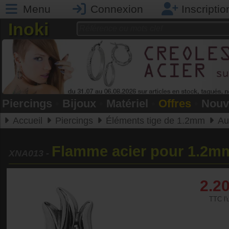
Menu
Connexion
Inscriptio
Inoki
Piercings
•
Bijoux
•
Matériel
•
Offres
•
Nouv
Accueil
Piercings
Éléments tige de 1.2mm
Au
Flamme acier pour 1.2m
XNA013
-
2.2
TTC l'