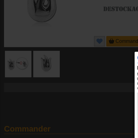
Command
Commander