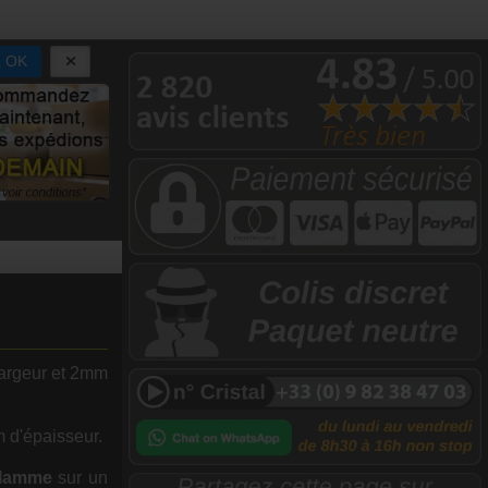
OK
largeur et 2mm
m d'épaisseur.
flamme
sur un