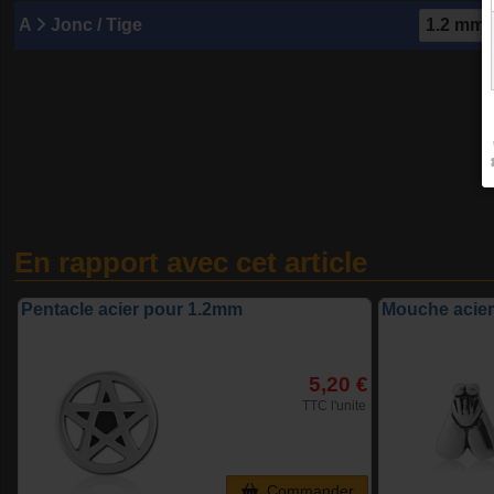
A
Jonc / Tige
En rapport avec cet article
Pentacle acier pour 1.2mm
Mouche acie
5,20 €
TTC l'unite
Commander