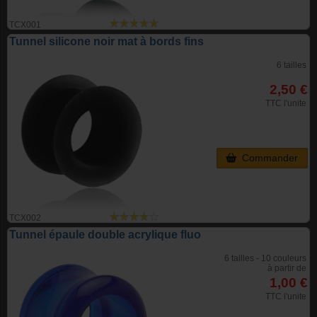
TCX001
Tunnel silicone noir mat à bords fins
6 tailles
2,50 €
TTC l'unite
Commander
TCX002
Tunnel épaule double acrylique fluo
6 tailles - 10 couleurs
à partir de
1,00 €
TTC l'unite