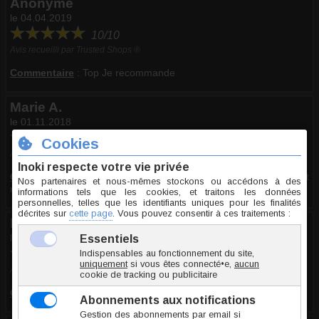
Anonyme
le 04.04.2019
10/10
Avis recueilli par Trusted Shops ®
Commentaire
:
Top Je recommande
Marie A.
le 01.11.2018
10/10
Avis recueilli par Inoki ®
Commentaire
:
Rien à redire je reste fidèle à Inoki concernant
mes piercing
Philippe L.
le 17.05.2018
6/10
Avis recueilli par Inoki ®
Commentaire
:
Très léger comme tunnel discret