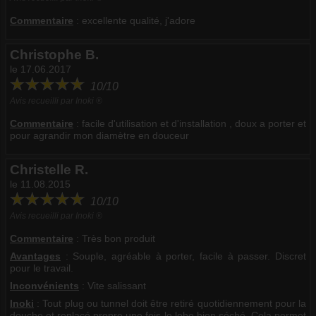
Commentaire
:
excellente qualité, j'adore
Christophe B.
le 17.06.2017
10/10
Avis recueilli par Inoki ®
Commentaire
:
facile d'utilisation et d'installation , doux a porter et
pour agrandir mon diamètre en douceur
Christelle R.
le 11.08.2015
10/10
Avis recueilli par Inoki ®
Commentaire
:
Très bon produit
Avantages
: Souple, agréable à porter, facile à passer. Discret
pour le travail.
Inconvénients
: Vite salissant
Inoki
: Tout plug ou tunnel doit être retiré quotidiennement pour la
douche et replacé propre une fois le lobe bien séché. Cela permet