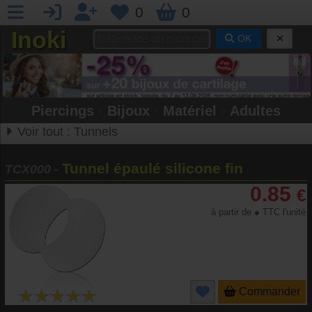
0
0
Inoki
OK
Piercings
•
Bijoux
•
Matériel
•
Adultes
Voir tout :
Tunnels
Tunnel épaulé silicone fin
TCX000
-
0.85
€
à partir de ● TTC l'unité
Commander