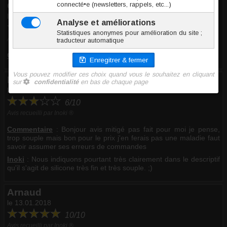
Olivier F.
le 30.03.2018
10/10
Avis recueilli par Inoki ®
Commentaire
:
Bonne qualité. Pratique, léger et discret.
Herve N.
le 27.01.2018
6/10
Avis recueilli par Inoki ®
Commentaire
:
Bonjour avis mitigé pas fait pour moi je pense,
trop souple mais bon pour le prix j'en ferais pas une maladie faut
savoir assumer ses erreurs de commandes
Inoki
: Nous indiquons pourtant très clairement dans le descriptif
qu'il s'agit de silicone très fin et très souple. ;)
Arnaud
le 13.01.2018
10/10
Avis recueilli par Inoki ®