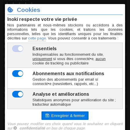
9/10
Avis recueilli par Inoki ®
Commentaire
:
Le prix est très abordable, pour un tunnel de
qualité, j'en recommade d'ailleur un, car j'ai perdu le 1er.
Avantages
: Simple à mettre et beau.
Inconvénients
: Se perds facilement quand on dort. (J'ai du le
prendre trop petit).
Domi
le 15.10.2008
7/10
Avis recueilli par Inoki ®
Commentaire
:
Très très dur à mettre. J'ai du m'y reprendre en 4
fois... mais très agréable à porter et très efficace. Pour amateur
persévérant...
Dieselle
le 13.09.2008
9/10