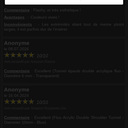
Avis recueilli par Inoki ®
Commentaire
:
Flashy, et très esthétique !
Avantages
: - Couleurs vives !
Inconvénients
: - Les extrémités étant tout de meme plutot
larges, il est parfois dur de l'insérer
Anonyme
le 08.07.2026
10/10
Avis recueilli par Amazon France
Commentaire
:
Excellent (Tunnel épaule double acrylique fluo -
Diamètre 6 mm - Transparent)
Anonyme
le 16.04.2024
10/10
Avis recueilli par Amazon Royaume-Uni
Commentaire
:
Excellent (Fluo Acrylic Double Shoulder Tunnel -
Diameter 10mm - Blue)