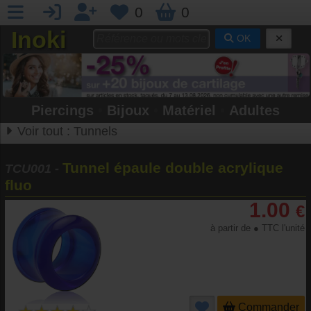
0
0
Inoki
OK
Piercings
•
Bijoux
•
Matériel
•
Adultes
Voir tout :
Tunnels
Tunnel épaule double acrylique
TCU001
-
fluo
1.00
€
à partir de ● TTC l'unité
Commander