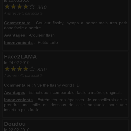
le 20.03.2010
8/10
Avis recueilli par Inoki ®
Commentaire
:
Couleur flashy, sympa a porter mais trés petit
donc facile a perdre
Avantages
: -Couleur flash
Inconvénients
: -Petite taille
Face2LAMA
le 24.02.2010
8/10
Avis recueilli par Inoki ®
Commentaire
:
Vive the flashy world ! :D
Avantages
: Esthétique incomparable, facile à insérer, original..
Inconvénients
: Extrémités trop épaisses. Je conseillerais de le
prendre une taille en dessous de celle habituelle pour une
insertion plus facile.
Doudou
le 22.02.2010