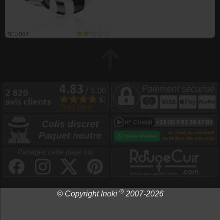
TCU004
®
© Copyright Inoki
2007-2026