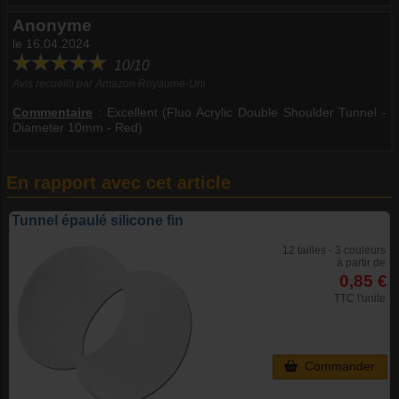
Anonyme
le 16.04.2024
10/10
Avis recueilli par Amazon Royaume-Uni
Commentaire
:
Excellent (Fluo Acrylic Double Shoulder Tunnel -
Diameter 10mm - Red)
En rapport avec cet article
Tunnel épaulé silicone fin
12 tailles - 3 couleurs
à partir de
0,85 €
TTC l'unite
Commander