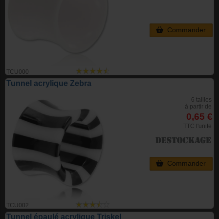
Commander
TCU000
Tunnel acrylique Zebra
6 tailles
à partir de
0,65 €
TTC l'unite
Commander
TCU002
Tunnel épaulé acrylique Triskel