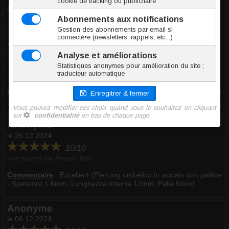
Commentaire
:
Excellent (Banane de nombril acier avec boules -
Jonc/Tige 1.6 mm, Long. int. 8 mm, Boule 5 mm)
Anonyme
le 17.06.2025
10/10
Avis recueilli par Amazon Italie
Commentaire
:
Excellent (Piercing ombelico in acciaio con palline
- Spessore 1.6 mm, Lung. int. 6 mm, Palla 5 mm)
Anonyme
le 26.12.2024
10/10
Avis recueilli par Amazon Italie
Commentaire
:
Excellent (Piercing ombelico in acciaio con palline
- Spessore 1.6mm, Lunghezza interna 12mm, Palla 5mm)
Anonyme
le 06.12.2024