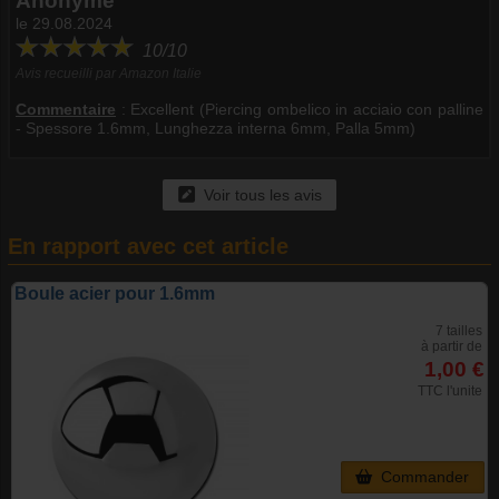
Anonyme
le 29.08.2024
10/10
Avis recueilli par Amazon Italie
Commentaire
:
Excellent (Piercing ombelico in acciaio con palline
- Spessore 1.6mm, Lunghezza interna 6mm, Palla 5mm)
Voir tous les avis
En rapport avec cet article
Boule acier pour 1.6mm
7 tailles
à partir de
1,00 €
TTC l'unite
Commander