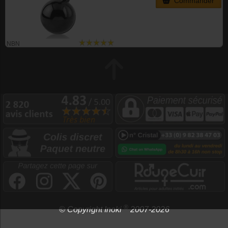
Commander
NBN
®
© Copyright Inoki
2007-2026