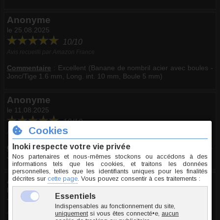
Anonyme
le 25.08.2025
10/10
Avis recueilli par Amazon France
Commentaire
:
Excellent (Banane de nombril acier avec boules -
Jonc/Tige 1.6 mm, Long. int. 10 mm, Boule 5 mm)
Anonyme
le 11.08.2025
10/10
Avis recueilli par Amazon France
Commentaire
:
Excellent (Banane de nombril acier avec boules -
Jonc/Tige 1.6 mm, Long. int. 6 mm, Boule 5 mm)
Anonyme
le 06.08.2025
10/10
Avis recueilli par Amazon France