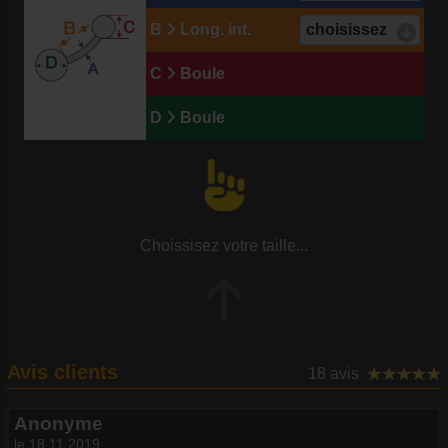
B
Long. int.
C
Boule
D
Boule
Choissisez votre taille...
Avis clients
18 avis
Anonyme
le 18.11.2019