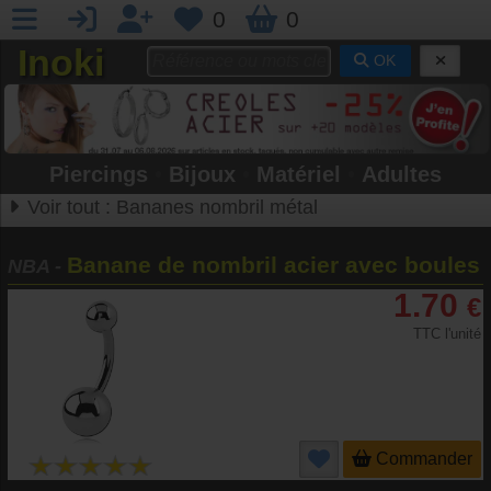
0
0
Inoki
OK
Piercings
•
Bijoux
•
Matériel
•
Adultes
Voir tout :
Bananes nombril métal
Banane de nombril acier avec boules
NBA
-
1.70
€
TTC l'unité
Commander