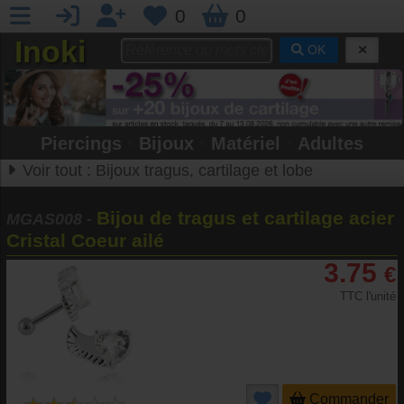
0
0
Inoki
OK
Piercings
•
Bijoux
•
Matériel
•
Adultes
Voir tout :
Bijoux tragus, cartilage et lobe
Bijou de tragus et cartilage acier
MGAS008
-
Cristal Coeur ailé
3.75
€
TTC l'unité
Commander