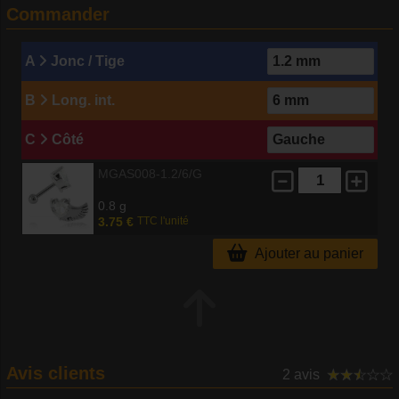
Commander
A
Jonc / Tige
B
Long. int.
C
Côté
MGAS008-1.2/6/G
0.8 g
3.75 €
TTC l'unité
Ajouter au panier
Avis clients
2 avis