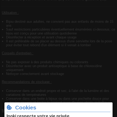
Utilisation :
Bijou destiné aux adultes, ne convient pas aux enfants de moins de 15
ans
Sauf restrictions particulières éventuellement énumérées ci-dessous, ce
bijou est conçu pour une utilisation quotidienne
Désinfecter à réception et avant chaque usage
Il est préférable de se placer au dessus d'une serviette lors de la pose
pour éviter tout rebond d'un élément si il venait à tomber
Conseils d'entretien :
Ne pas exposer à des produits chimiques ou colorants
Désinfecter avec un produit antiseptique à base de chlorexidine
uniquement
Nettoyer correctement avant stockage
Recommandations de stockage :
Conserver dans un endroit propre et sec, à l'abri de la lumière et des
variations de températures
Conserver dans une boite à bijoux ou dans une pochette douce pour
éviter les rayures et limiter le contact avec d'autres objets métalliques
Mise en garde de sécurité :