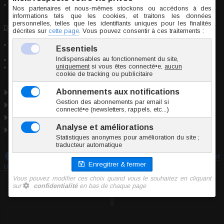
Ce bijou présente des petites pièces pouvant être avalées, ne pas
laisser à la portée des enfants
Déclaration de conformité :
Bijou conforme aux normes de sécurité concernant les substances
dangereuses et respectant le règlement REACH
Acier chirurgical 316L (ASTM F138)
Plaqué rhodium
Acier chirurgical
+
Rhodium
Taille unique
Utilisable pour : piercing cartilage, piercing lobe.
Entretien des bijoux de piercing
Téléchargez notre guide :
Prendre les mesures pour
un piercing