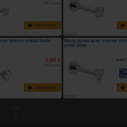
TTC l'unite
Commander
KSA103
cier interne cristal étoile
Micro labret acier interne cris
griffé 3mm
5,90 €
5,90 €
TTC l'unite
Commander
KSA123