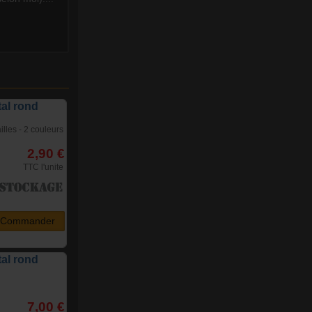
tal rond
ailles - 2 couleurs
2,90 €
TTC l'unite
Commander
tal rond
7,00 €