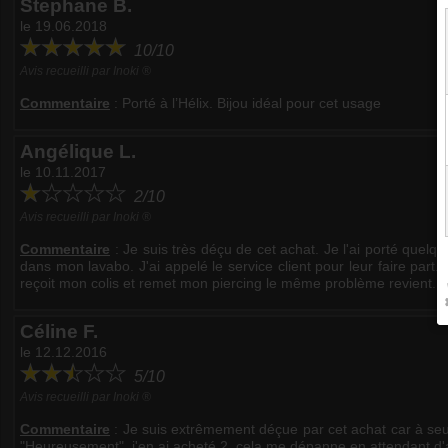
Stephane B.
le 19.06.2018
10/10
Avis recueilli par Inoki ®
Commentaire
:
Porté à l’Hélix. Bijou idéal pour cet usage
Angélique L.
le 10.11.2017
2/10
Avis recueilli par Inoki ®
Commentaire
:
Je suis très déçu de cet achat. Je l'ai porté quelqu
dans mon lavabo. J'ai appelé le service client pour leur faire part
reçoit mon colis et remet mon piercing le même problème revient. 
Céline F.
le 12.12.2016
5/10
Avis recueilli par Inoki ®
Commentaire
:
Je suis extrêmement déçue par cet achat car à seule
"Heureusement", j'en ai acheté 2, cela me dépanne en attendant d'acqu