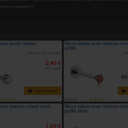
ême rentabilisé!!!!
acier boule Strass
Micro labret acier interne cris
griffé
2 tailles - 10 couleurs
2 t
2,40 €
TTC l'unite
Commander
KSA003
cier interne cristal rond
Micro labret acier interne cris
griffé 3mm
7,00 €