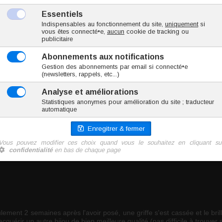
es jours après réception de mon colis. Quelques jours plus tard j'ai ret
. On m'en à renvoyé un en me disant que cela devait être un défaut de 
Je me retrouve du coup à devoir racheter un nouveau piercing.
ment 2 semaines après l'avoir posé, une griffe s'est cassée et le bril
érir un autre bijou de bien meilleure qualité (pas difficile à trouver s