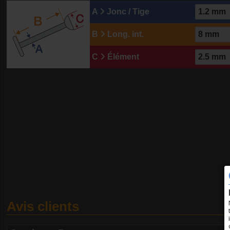
A
Jonc / Tige
B
Long. int.
C
Élément
Avis clients