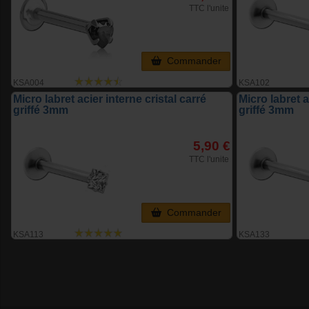
TTC l'unite
Commander
KSA004
KSA102
Micro labret acier interne cristal carré
Micro labret a
griffé 3mm
griffé 3mm
5,90 €
TTC l'unite
Commander
KSA113
KSA133