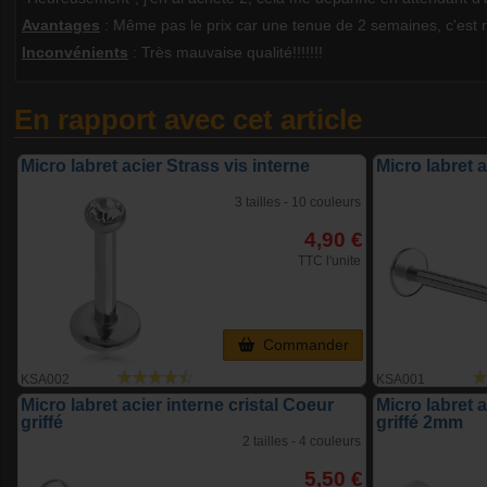
Avantages
: Même pas le prix car une tenue de 2 semaines, c'est m
Inconvénients
: Très mauvaise qualité!!!!!!!
En rapport avec cet article
Micro labret acier Strass vis interne
Micro labret 
3 tailles - 10 couleurs
4,90 €
TTC l'unite
Commander
KSA002
KSA001
Micro labret acier interne cristal Coeur
Micro labret a
griffé
griffé 2mm
2 tailles - 4 couleurs
5,50 €