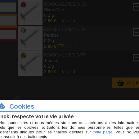
KSA006-1.2/8/2.5-LSI
Siam Clair
0.2 g
2.80 €
TTC l'unité
KSA006-1.2/8/2.5-PE
Peridot
0.2 g
2.80 €
TTC l'unité
KSA006-1.2/8/2.5-TP
Topaze
0.2 g
2.80 €
TTC l'unité
Ajoute
3 avis
- 5.7 / 10