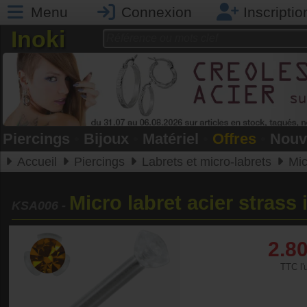
Menu
Connexion
Inscriptio
Inoki
Piercings
•
Bijoux
•
Matériel
•
Offres
•
Nouv
Accueil
Piercings
Labrets et micro-labrets
Micr
Micro labret acier strass 
KSA006
-
2.8
TTC l'