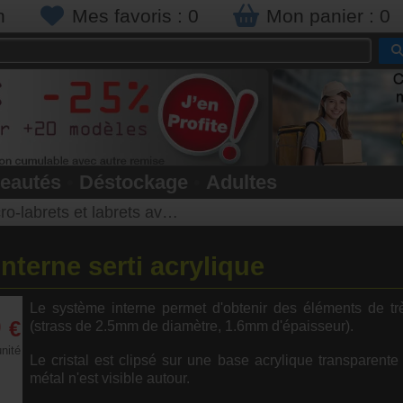
n
Mes favoris :
0
Mon panier :
0
eautés
•
Déstockage
•
Adultes
o-labrets et labrets avec strass
interne serti acrylique
Le système interne permet d'obtenir des éléments de très
0
€
(strass de 2.5mm de diamètre, 1.6mm d'épaisseur).
unité
Le cristal est clipsé sur une base acrylique transparente 
métal n'est visible autour.