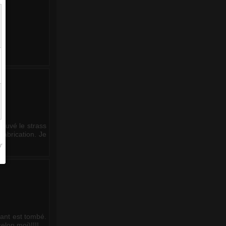
rouvé le strass
fabrication. Je
lant est tombé.
elon moi)!!!!