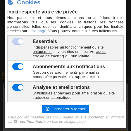
ESU041-10
4 g
2.10 €
TTC l'unité
Ajouter au panier
En rapport avec cet article
Élargisseur spirale acrylique blanc
5 tailles
à partir de
1,40 €
TTC l'unite