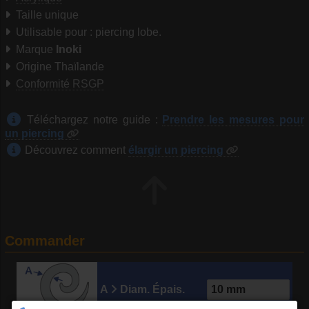
Taille unique
Utilisable pour : piercing lobe.
Marque
Inoki
Origine Thaïlande
Conformité RSGP
Téléchargez notre guide :
Prendre les mesures pour
un piercing
Découvrez comment
élargir un piercing
Commander
A
Diam. Épais.