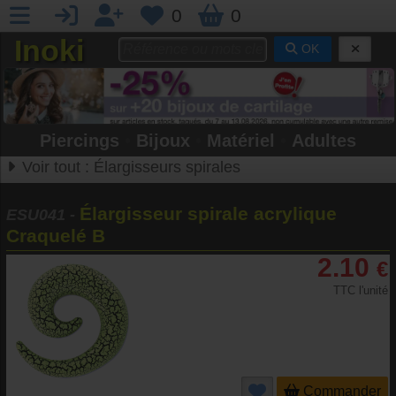
0
0
Inoki
OK
Piercings
•
Bijoux
•
Matériel
•
Adultes
Voir tout :
Élargisseurs spirales
Élargisseur spirale acrylique
ESU041
-
Craquelé B
2.10
€
TTC l'unité
Commander