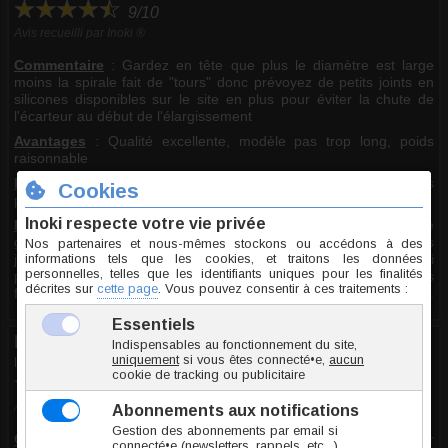
9/10
Avis recueilli par Inoki ®
Commentaire
:
Gardez en tête que plus le diamètre est large
moins la spirale fait de "tours" donc prévoyez de petits joints en
silicones disponibles sur le site en plus pour éviter la chute de
l'écarteur au début de l'élargissement
Avantages
: Qualité excellente, modèle pas trop long, poids
raisonnable
Inconvénients
: Un petit élastique de maintient devrait être inclus
pour les modèles au dessus de 5mm
Inoki
: Du fait de la forme conique, des joints de silicone
glisseraient, c'est pourquoi aucun élargisseur n'est livré avec des
joints autres que pour la taille maximale qui est cylindrique et qui
présentent peu d'intérêt sur une spirale. Un élargisseur n'est pas
fait pour être porté lorsqu'on a pas encore stretché à la taille maxi.
Ness
le 04.04.2011
9/10
Avis recueilli par Inoki ®
Commentaire
:
élargisseur très agréable et facile d'utilisation pour