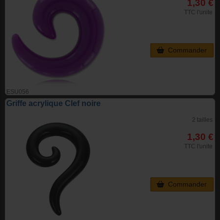
1,30 €
TTC l'unite
Commander
ESU056
Griffe acrylique Clef noire
2 tailles
1,30 €
TTC l'unite
Commander