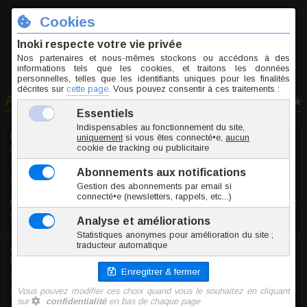
Choissisez votre taille...
Avis clients
4 avis
Ines K.
le 22.04.2021
8/10
Avis recueilli par Inoki ®
Commentaire
:
Bon produit mais il a malheureusement jauni avec
le temps
Anonyme
le 08.02.2019
10/10
Avis recueilli par Trusted Shops ®