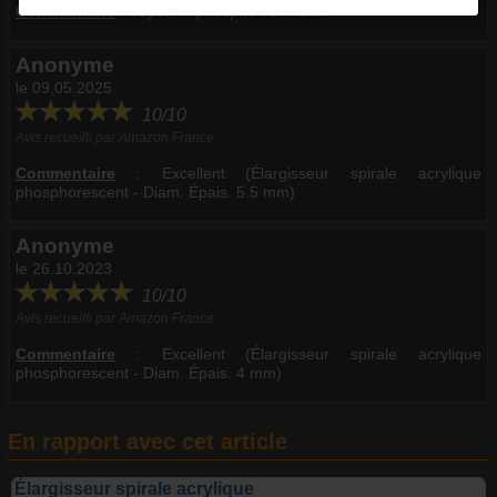
Commentaire
:
Super, le phospho est nickel
Anonyme
le 09.05.2025
10/10
Avis recueilli par Amazon France
Commentaire
:
Excellent (Élargisseur spirale acrylique
phosphorescent - Diam. Épais. 5.5 mm)
Anonyme
le 26.10.2023
10/10
Avis recueilli par Amazon France
Commentaire
:
Excellent (Élargisseur spirale acrylique
phosphorescent - Diam. Épais. 4 mm)
En rapport avec cet article
Élargisseur spirale acrylique