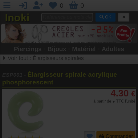
0
0
Inoki
OK
Piercings
•
Bijoux
•
Matériel
•
Adultes
Voir tout :
Élargisseurs spirales
Élargisseur spirale acrylique
ESP001
-
phosphorescent
4.30
€
à partir de ● TTC l'unité
Commander