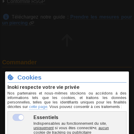
Conformité RSGP
Téléchargez notre guide :
Prendre les mesures pour
un piercing
Commander
A
Jonc / Tige
B
Long. int.
C
Boule
D
Boule
BOB117-1.6/16/6-8