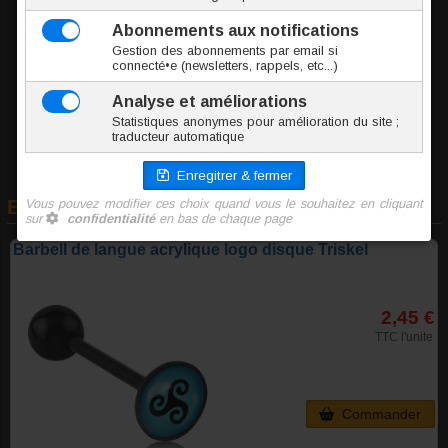
0.4 g
2.45 €
TTC l'unité
Ajouter au panier
En rapport avec cet article
Barbell de langue acrylique logo disque Triskel
2,45 €
TTC l'unite
Commander