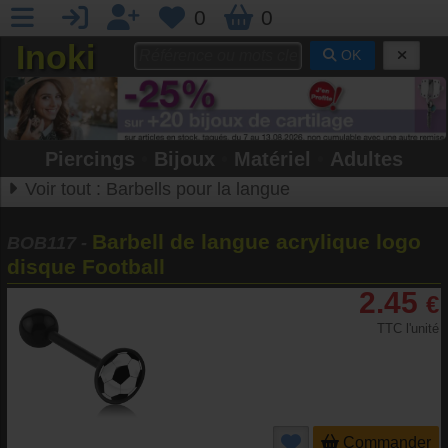
0
0
Inoki
OK
Piercings
•
Bijoux
•
Matériel
•
Adultes
Voir tout :
Barbells pour la langue
Barbell de langue acrylique logo
BOB117
-
disque Football
2.45
€
TTC l'unité
Commander