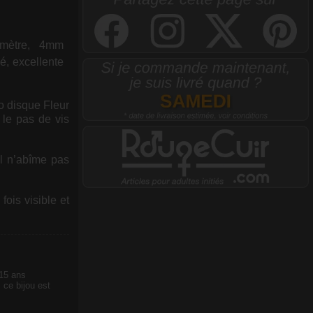
amètre, 4mm
é, excellente
o disque Fleur
 le pas de vis
il n’abîme pas
ois visible et
 15 ans
 ce bijou est