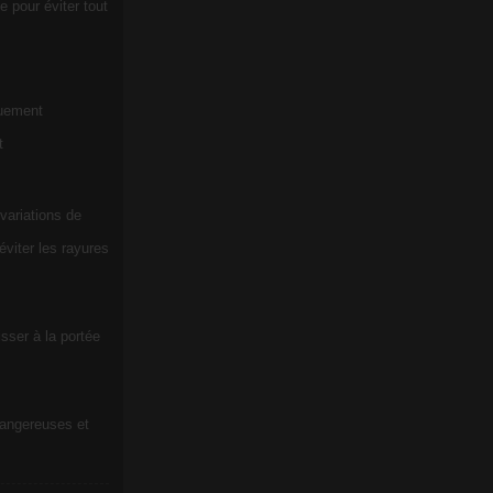
e pour éviter tout
quement
t
 variations de
viter les rayures
sser à la portée
dangereuses et