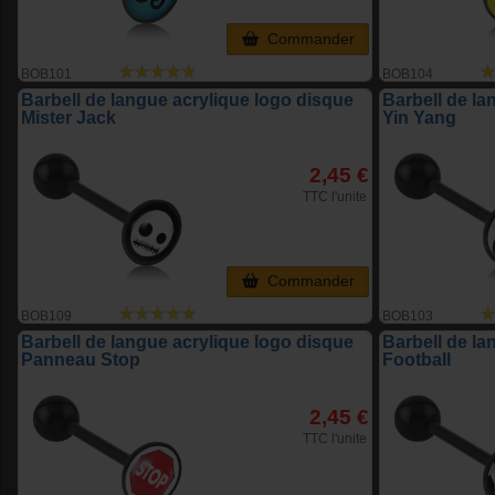
Commander
BOB101
BOB104
Barbell de langue acrylique logo disque
Barbell de la
Mister Jack
Yin Yang
2,45 €
TTC l'unite
Commander
BOB109
BOB103
Barbell de langue acrylique logo disque
Barbell de la
Panneau Stop
Football
2,45 €
TTC l'unite