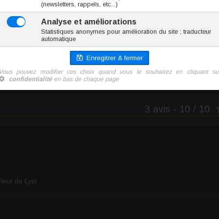
Ajoute
3 avis
- 10 / 10
Fleur de Lys)