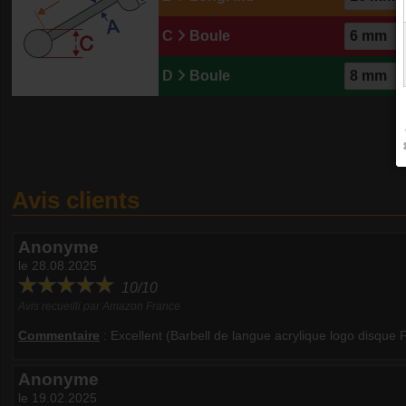
C
Boule
D
Boule
Avis clients
Anonyme
le 28.08.2025
10/10
Avis recueilli par Amazon France
Commentaire
:
Excellent (Barbell de langue acrylique logo disque 
Anonyme
le 19.02.2025