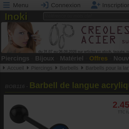
Menu
Connexion
Inscriptio
Inoki
Piercings
•
Bijoux
•
Matériel
•
Offres
•
Nouv
Accueil
Piercings
Barbells
Barbells pour la l
Barbell de langue acryli
BOB116
-
2.4
TTC l'