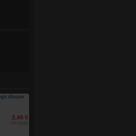
logo disque
2,45 €
TTC l'unite