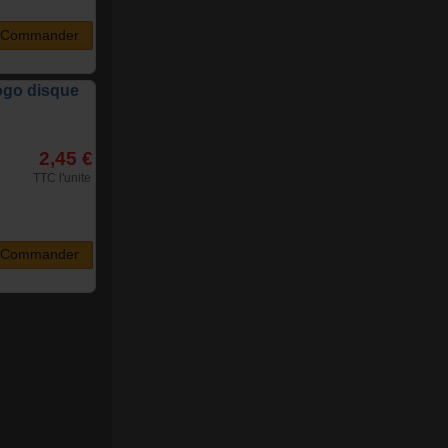
Commander
logo disque
2,45 €
TTC l'unite
Commander