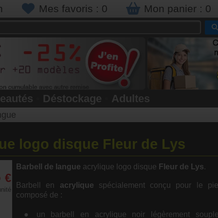
n
Mes favoris :
0
Mon panier :
0
eautés
•
Déstockage
•
Adultes
angue
que logo disque Fleur de Lys
Barbell de langue
acrylique logo disque
Fleur de Lys
.
5
€
Barbell en
acrylique
spécialement conçu pour le pie
unité
composé de :
un barbell en acrylique noir légèrement soup