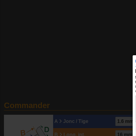
Commander
A
Jonc / Tige
B
Long. int.