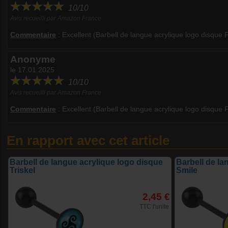
10/10
Avis recueilli par Amazon France
Commentaire
:
Excellent (Barbell de langue acrylique logo disque 
Anonyme
le 17.01.2025
10/10
Avis recueilli par Amazon France
Commentaire
:
Excellent (Barbell de langue acrylique logo disque 
En rapport avec cet article
Barbell de langue acrylique logo disque
Barbell de la
Triskel
Smile
2,45 €
TTC l'unite