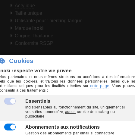
Acrylique
Taille unique
Utilisable pour : piercing langue.
Marque
Inoki
Origine Thaïlande
Conformité RSGP
Téléchargez notre guide :
Prendre les mesures pou
BOB116-1.6/16/6-8
0.4 g
2.45 €
TTC l'unité