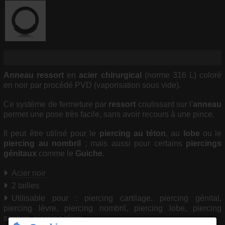
Anneau ressort
en
acier chirurgical
(norme 316 L) coloré
en noir par procédé PVD (vaporisation sous vide).
Ce système de fermeture par
ressort
coulissant sur l'
anneau
permet une pose très facile, sans avoir recours à une pince.
Il peut être utilisé pour le
piercing au téton
, au
lobe
ou le
piercing au nombril
; mais aussi pour certains
piercings
génitaux
comme le
Guiche
.
Acier noir
2 tailles
Utilisable pour : piercing cartilage, piercing génital,
piercing lèvre, piercing nombril, piercing lobe, piercing
septum, piercing téton.