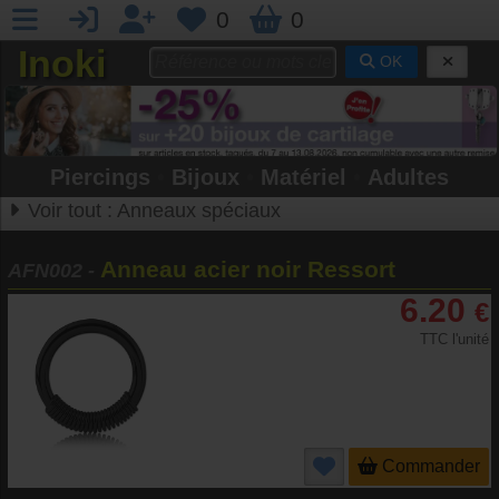
0
0
Inoki
OK
Piercings
•
Bijoux
•
Matériel
•
Adultes
Voir tout :
Anneaux spéciaux
Anneau acier noir Ressort
AFN002
-
6.20
€
TTC l'unité
Commander