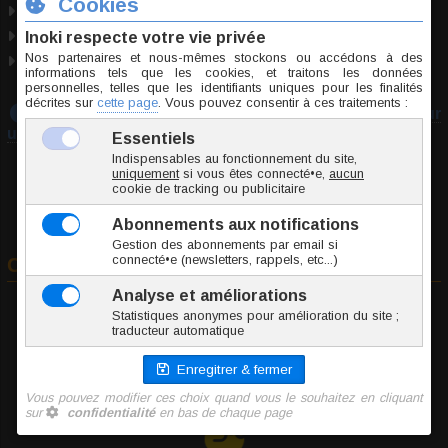
Marque
Inoki
Origine Thaïlande
Conformité RSGP
Téléchargez notre guide :
Prendre les mesures pour
un piercing
Commander
A
Jonc / Tige
B
Diamètre