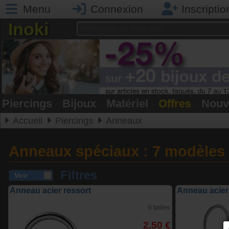
Menu
Connexion
Inscriptio
Inoki
Piercings
•
Bijoux
•
Matériel
•
Offres
•
Nouv
Accueil
Piercings
Anneaux
Anneaux spéciaux :
7 modèles
Filtres
Anneau acier ressort
Anneau acier
6 tailles
2,50 €