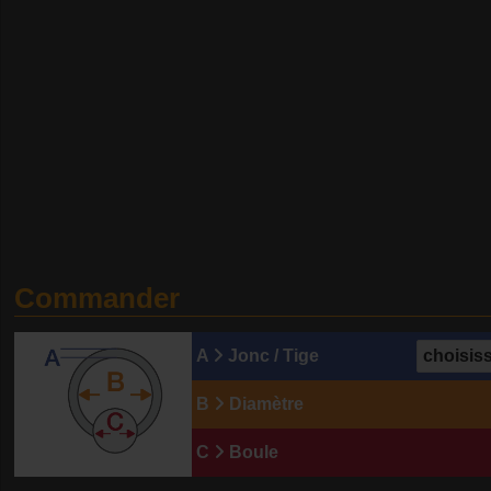
Commander
A
Jonc / Tige
B
Diamètre
C
Boule