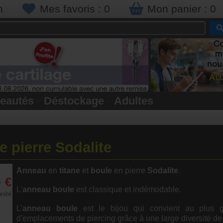
n
Mes favoris :
0
Mon panier :
0
eautés
•
Déstockage
•
Adultes
 pierre Sodalite
Anneau
en
titane
et
boule
en pierre
Sodalite
.
5
€
L'
anneau
boule
est classique et indémodable.
unité
L'
anneau
boule
est le bijou qui convient au plus 
d'emplacements de piercing grâce à une large diversité de t