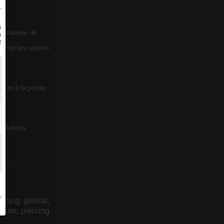
 variations de
viter les rayures
sser à la portée
ubstances
CH
ercing génital,
eptum, piercing