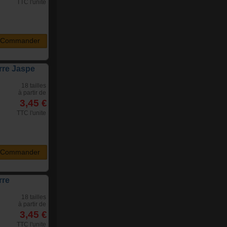
TTC l'unite
Commander
rre Jaspe
18 tailles
à partir de
3,45 €
TTC l'unite
Commander
rre
18 tailles
à partir de
3,45 €
TTC l'unite