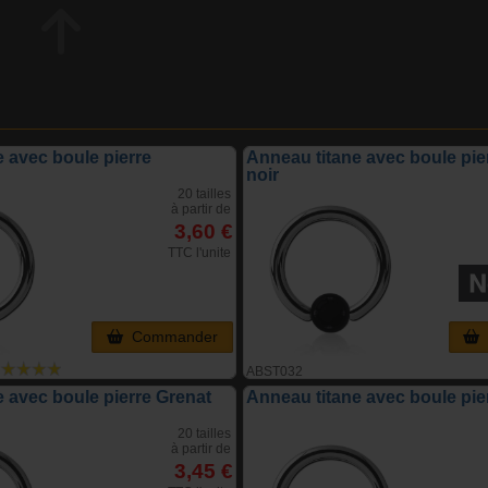
 avec boule pierre
Anneau titane avec boule pie
noir
20 tailles
à partir de
3,60 €
TTC l'unite
Commander
ABST032
 avec boule pierre Grenat
Anneau titane avec boule pie
20 tailles
à partir de
3,45 €