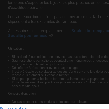
tenterons d'expédier les bijoux les plus proches en teintes
d'exactitude parfaite.
Les anneaux boule n'ont pas de mécanismes, la boule 
clipsée entre les extrémités de l'anneau.
Accessoires de remplacement :
Boule de remplace
Sodalite pour anneau
Utilisation :
Bijou destiné aux adultes, ne convient pas aux enfants de moins de
Sauf restrictions particulières éventuellement énumérées ci-dessous,
conçu pour une utilisation quotidienne
Désinfecter à réception et avant chaque usage
Il est préférable de se placer au dessus d'une serviette lors de la pos
rebond d'un élément si il venait à tomber
Si on peut placer la boule de fermeture à la main sur la plupart des 
2mm d'épaisseur, il est préférable (voir nécessaire) d'utiliser une
pinc
anneaux plus épais
Conseils d'entretien :
Ne pas exposer à des produits chimiques ou colorants
Désinfecter avec un produit antiseptique à base de chlorexidine uni