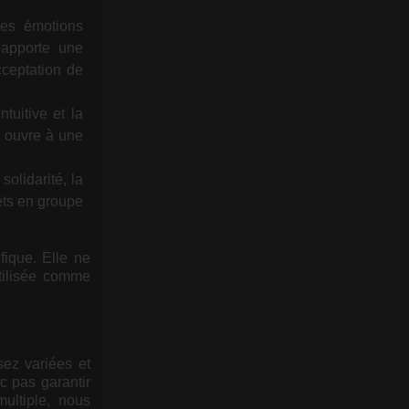
les émotions
 apporte une
acceptation de
ntuitive et la
 ; ouvre à une
olidarité, la
jets en groupe
fique. Elle ne
utilisée comme
sez variées et
c pas garantir
ultiple, nous