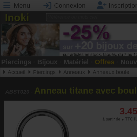
Menu
Connexion
Inscriptio
Inoki
Piercings
•
Bijoux
•
Matériel
•
Offres
•
Nouv
Accueil
Piercings
Anneaux
Anneaux boule
Anneau titane avec boule
ABST020
-
3.4
à partir de ● TTC l'