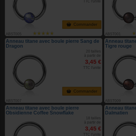
TTC l'unite
Commander
ABST005
ABST001
Anneau titane avec boule pierre Sang de
Anneau titane
Dragon
Tigre rouge
20 tailles
à partir de
3,45 €
TTC l'unite
Commander
ABST007
ABST009
Anneau titane avec boule pierre
Anneau titan
Obsidienne Coffee Snowflake
Dalmatien
18 tailles
à partir de
3,45 €
TTC l'unite