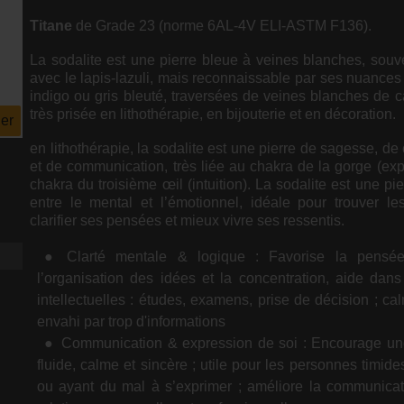
Titane
de Grade 23 (norme 6AL-4V ELI-ASTM F136).
La sodalite est une pierre bleue à veines blanches, sou
avec le lapis-lazuli, mais reconnaissable par ses nuances 
indigo ou gris bleuté, traversées de veines blanches de ca
très prisée en lithothérapie, en bijouterie et en décoration.
er
en lithothérapie, la sodalite est une pierre de sagesse, de
et de communication, très liée au chakra de la gorge (exp
chakra du troisième œil (intuition). La sodalite est une pie
entre le mental et l’émotionnel, idéale pour trouver le
clarifier ses pensées et mieux vivre ses ressentis.
Clarté mentale & logique : Favorise la pensée 
l’organisation des idées et la concentration, aide dans 
intellectuelles : études, examens, prise de décision ; ca
envahi par trop d'informations
Communication & expression de soi : Encourage un
fluide, calme et sincère ; utile pour les personnes timides
ou ayant du mal à s’exprimer ; améliore la communicat