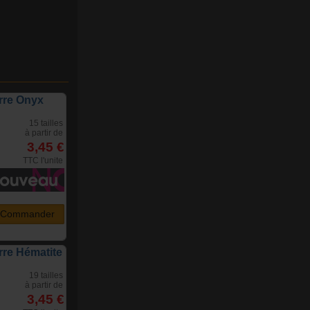
rre Onyx
15 tailles
à partir de
3,45 €
TTC l'unite
Commander
rre Hématite
19 tailles
à partir de
3,45 €