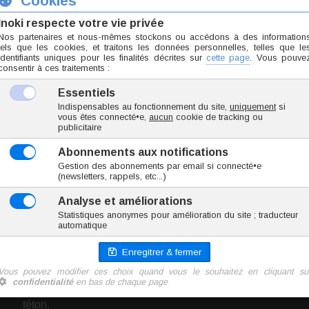
Nettoyer correctement avant stockage
Recommandations de stockage :
Conserver dans un endroit propre et sec, à l'abri de la lumière et des
températures
Conserver dans une boite à bijoux ou dans une pochette douce pour é
et limiter le contact avec d'autres objets métalliques
Mise en garde de sécurité :
Ce bijou présente des petites pièces pouvant être avalées, ne pas lai
des enfants
Déclaration de conformité :
Bijou conforme aux normes de sécurité en vigueur concernant les s
dangereuses et respectant les exigences de la règlementation REA
Titane grade 23 6AL-4V ELI (ASTM F136)
Pierre naturelle garantie
Titane
+
Pierre naturelle
18 tailles
Utilisable pour : piercing arcade, piercing cartilage, pi
piercing lèvre, piercing nombril, piercing lobe, piercing s
téton.