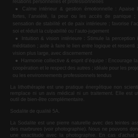
relations personnelles et professionnelles
Calme intérieur & gestion émotionnelle : Apaise 
fortes, l’anxiété, la peur ou les accès de panique ;
sensation de stabilité et de paix intérieure ; favorise l’
soi et réduit la culpabilité ou l’auto-jugement
Intuition & vision intérieure : Stimule la perception i
méditation ; aide à faire le lien entre logique et ressenti
vision plus large, avec discernement
Harmonie collective & esprit d’équipe : Encourage la s
coopération et le respect des autres ; idéale pour les pro
ou les environnements professionnels tendus
La lithothérapie est une pratique énergétique non scienti
remplace ni un avis médical ni un traitement. Elle est 
outil de bien-être complémentaire.
Sodalite de qualité 5A.
La Sodalite est une pierre naturelle avec des teintes as
des marbrures (voir photographie). Nous ne pouvons don
une exactitude avec la photographie. En cas d'achat m