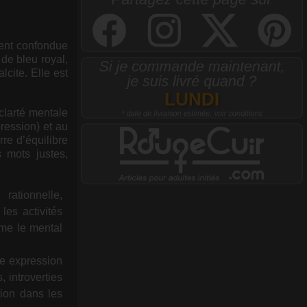
vent confondue
de bleu royal,
lcite. Elle est
 clarté mentale
ression) et au
rre d’équilibre
s mots justes,
rationnelle,
les activités
lme le mental
e expression
, introverties
ion dans les