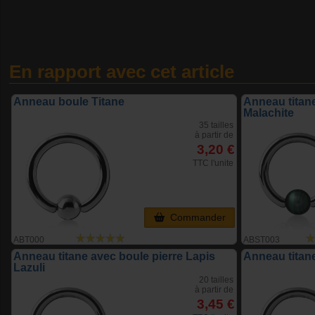
En rapport avec cet article
Anneau boule Titane
Anneau titane
Malachite
35 tailles
à partir de
3,20 €
TTC l'unite
Commander
ABT000
ABST003
Anneau titane avec boule pierre Lapis
Anneau titane
Lazuli
20 tailles
à partir de
3,45 €