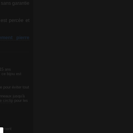
, sans garantie
est percée et
ment pierre
 15 ans
 ce bijou est
e pour éviter tout
anneaux jusqu'à
e circlip
pour les
quement