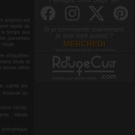
n anglais) est
ment rapide de
s le temps aux
oire, parsemée
e neige.
re d’équilibre,
moins brute et
ne bonne alliée
re, calme les
 tristesse ou
nalyse lucide,
ents ; idéale
 énergétique