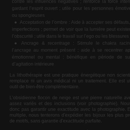
contre les influences négatives ; renforce la force intér
gardant l’esprit ouvert ; utile pour les personnes émotiv
ou spongieuses
Acceptation de l’ombre : Aide à accepter ses défauts,
imperfections ; permet de voir que la lumière peut exist
l’obscurité ; utile dans le travail sur l’ego ou les blessur
Ancrage & recentrage : Stimule le chakra racine
l’ancrage au moment présent ; aide à se recentrer a
émotionnel ou mental ; bénéfique en période de s
d’agitation intérieure
La lithothérapie est une pratique énergétique non scienti
remplace ni un avis médical ni un traitement. Elle est 
outil de bien-être complémentaire.
L’obsidienne flocon de neige est une pierre naturelle av
assez variés et des inclusions (voir photographie). No
donc pas garantir une exactitude avec la photographie. 
multiple, nous tenterons d'expédier les bijoux les plus p
de motifs, sans garantie d'exactitude parfaite.