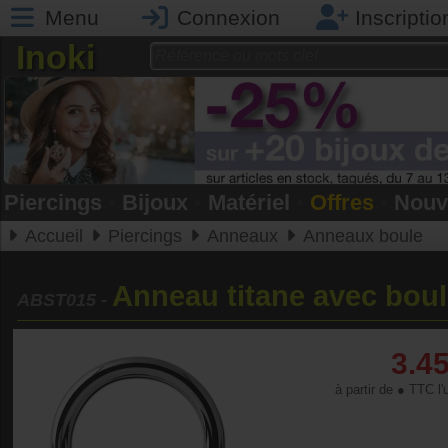
Menu
Connexion
Inscriptio
Inoki
Piercings
•
Bijoux
•
Matériel
•
Offres
•
Nouv
Accueil
Piercings
Anneaux
Anneaux boule
Anneau titane avec boul
ABST015
-
3.4
à partir de ● TTC l'