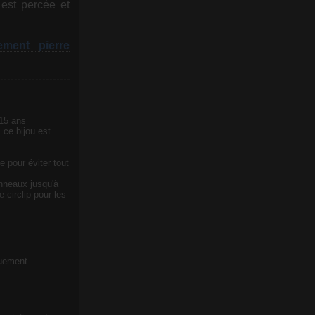
est percée et
ment pierre
 15 ans
 ce bijou est
e pour éviter tout
anneaux jusqu'à
e circlip
pour les
quement