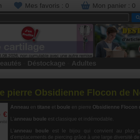
n
Mes favoris :
0
Mon panier :
0
eautés
•
Déstockage
•
Adultes
e pierre Obsidienne Flocon de N
Anneau
en
titane
et
boule
en pierre
Obsidienne
Flocon 
5
€
L'
anneau
boule
est classique et indémodable.
unité
L'
anneau
boule
est le bijou qui convient au plus 
d'emplacements de piercing grâce à une large diversité de t