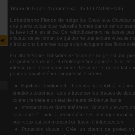
Titane
de Grade 23 (norme 6AL-4V ELI-ASTM F136).
L’
obsidienne
Flocon de neige
(ou Snowflake Obsidian e
une pierre volcanique naturelle formée par un refroidisse
la lave riche en silice. Ce refroidissement ne laisse pa
cristaux de se former, ce qui donne une texture vitreuse n
er
d’inclusions blanches ou gris clair évoquant des flocons d
En lithothérapie, l’obsidienne flocon de neige est une pier
de protection douce, et d’introspection apaisée. Elle est 
intense que l’obsidienne noire classique, ce qui en fait u
pour un travail intérieur progressif et serein.
Équilibre émotionnel : Favorise la stabilité intérieu
émotions extrêmes ; aide à traverser les phases de doute,
colère ; ramène à un état de neutralité bienveillante
Introspection et clarté intérieure : Stimule une auto-a
sans dureté ; aide à reconnaître ses blocages inconsci
pour ceux qui commencent un travail d’introspection
Protection douce : Crée un champ de protection