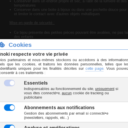
Conserver dans un endroit propre et sec, à l'abri de la lumière et des
températures
Conserver dans une boite à bijoux ou dans une pochette douce pour é
et limiter le contact avec d'autres objets métalliques
Mise en garde de sécurité :
Ce bijou présente des petites pièces pouvant être avalées, ne pas lai
des enfants
Déclaration de conformité :
Bijou conforme aux normes de sécurité en vigueur concernant les s
dangereuses et respectant les exigences de la règlementation REA
Titane grade 23 6AL-4V ELI (ASTM F136)
Pierre naturelle garantie
Titane
+
Pierre naturelle
18 tailles
Utilisable pour : piercing arcade, piercing cartilage, pi
piercing lèvre, piercing nombril, piercing lobe, piercing s
téton.
Marque
Inoki
Origine Thaïlande