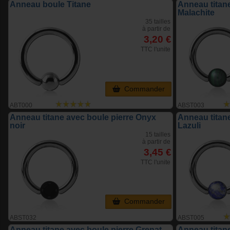
Anneau boule Titane
Anneau titane
Malachite
35 tailles
à partir de
3,20 €
TTC l'unite
Commander
ABT000
ABST003
Anneau titane avec boule pierre Onyx
Anneau titane
noir
Lazuli
15 tailles
à partir de
3,45 €
TTC l'unite
Commander
ABST032
ABST005
Anneau titane avec boule pierre Grenat
Anneau titane