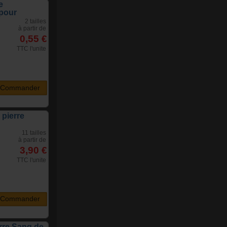
e
pour
2 tailles
à partir de
0,55 €
TTC l'unite
Commander
 pierre
11 tailles
à partir de
3,90 €
TTC l'unite
Commander
rre Sang de