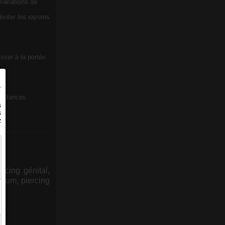
 variations de
viter les rayures
sser à la portée
ubstances
CH
ercing génital,
eptum, piercing