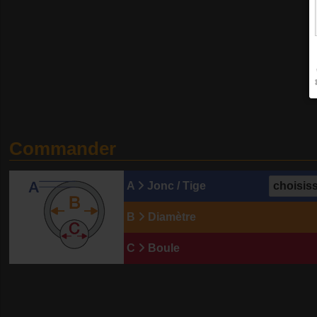
Commander
A
Jonc / Tige
B
Diamètre
C
Boule