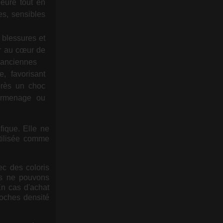
ieure tout en
es, sensibles
 blessures et
er au cœur de
es anciennes
, favorisant
près un choc
urmenage ou
fique. Elle ne
utilisée comme
ec des coloris
us ne pouvons
En cas d'achat
roches densité