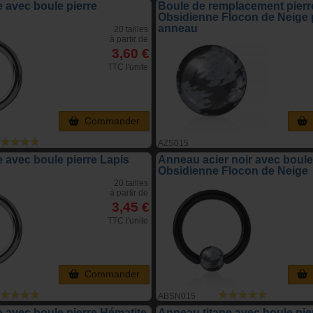
 avec boule pierre
Boule de remplacement pierr
Obsidienne Flocon de Neige 
anneau
20 tailles
à partir de
3,60 €
TTC l'unite
Commander
AZS015
 avec boule pierre Lapis
Anneau acier noir avec boule
Obsidienne Flocon de Neige
20 tailles
à partir de
3,45 €
TTC l'unite
Commander
ABSN015
 avec boule pierre Hématite
Anneau titane avec boule pie