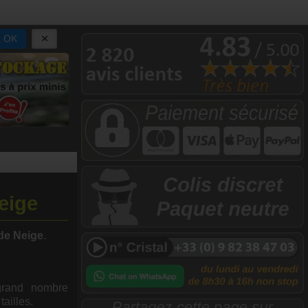
OK
eige
de Neige
.
grand nombre
ailles.