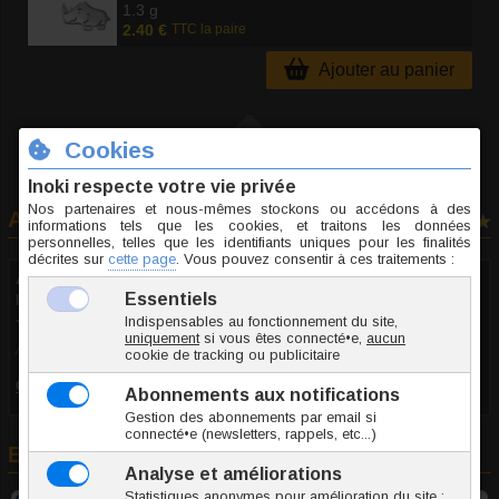
1.3 g
2.40 €
TTC la paire
Ajouter au panier
Avis clients
1 avis
Anonyme
le 28.10.2025
10/10
Avis recueilli par Amazon France
Commentaire
:
Excellent (Clous d'oreille acier Rhinocéros)
En rapport avec cet article