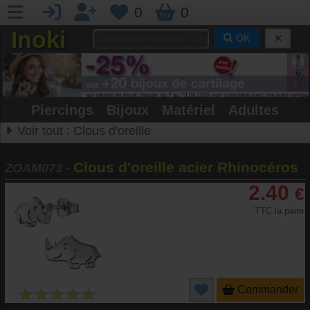
0
0
Inoki
OK
Piercings
•
Bijoux
•
Matériel
•
Adultes
Voir tout :
Clous d'oreille
Clous d'oreille acier Rhinocéros
ZOAM073
-
2.40
€
TTC la paire
Commander