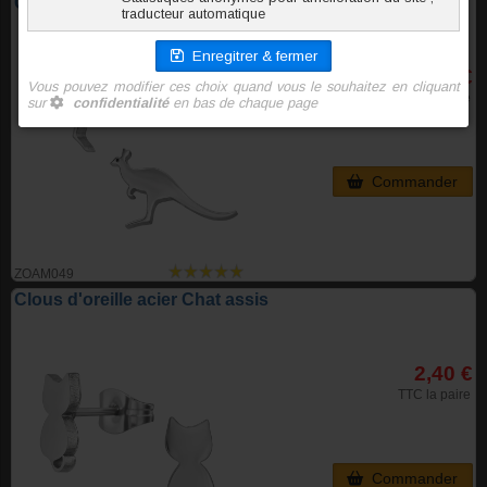
Clous d'oreille acier Kangourou
2,40 €
TTC la paire
Commander
ZOAM049
Clous d'oreille acier Chat assis
2,40 €
TTC la paire
Commander