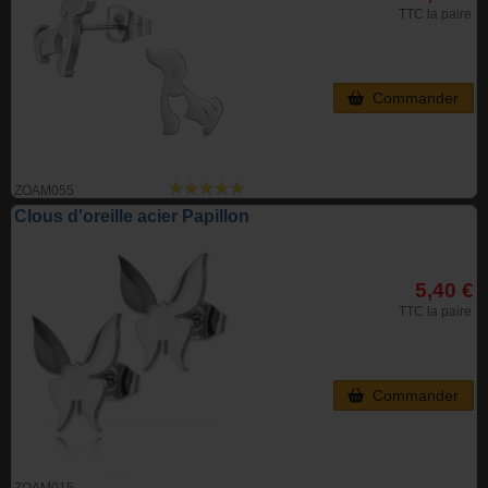
TTC la paire
Commander
ZOAM055
Clous d'oreille acier Papillon
5,40 €
TTC la paire
Commander
ZOAM015