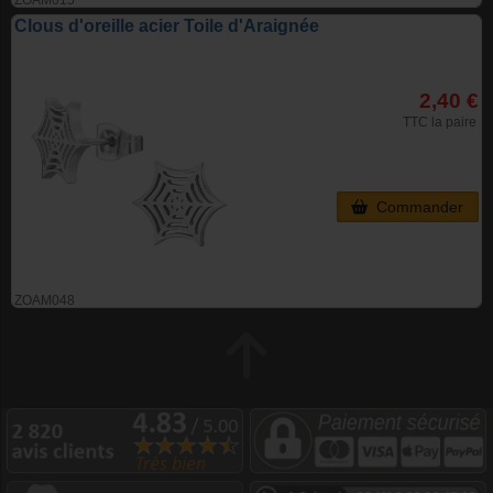
Clous d'oreille acier Toile d'Araignée
2,40 €
TTC la paire
Commander
ZOAM048