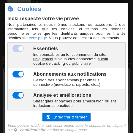
1.5 g
2.40 €
TTC la paire
Ajouter au panier
En rapport avec cet article
Clous d'oreille acier Kangourou
2,40 €
TTC la paire
Commander