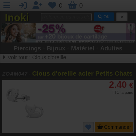
0
0
Inoki
OK
Piercings
•
Bijoux
•
Matériel
•
Adultes
Voir tout :
Clous d'oreille
Clous d'oreille acier Petits Chats
ZOAM047
-
2.40
€
TTC la paire
Commander