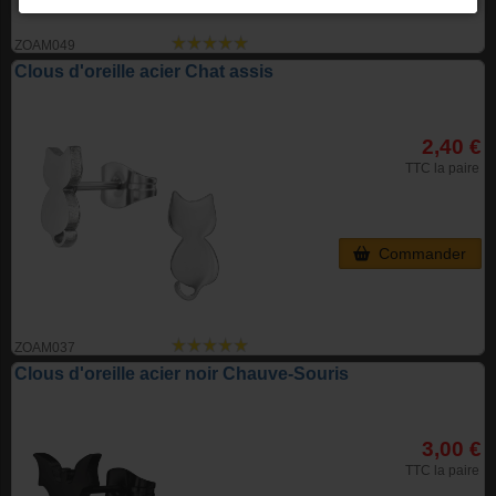
ZOAM049
Clous d'oreille acier Chat assis
2,40 €
TTC la paire
Commander
ZOAM037
Clous d'oreille acier noir Chauve-Souris
3,00 €
TTC la paire