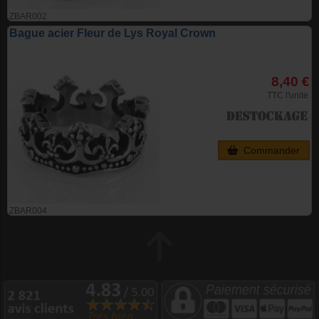
ZBAR002
Bague acier Fleur de Lys Royal Crown
8,40 €
TTC l'unite
Commander
ZBAR004