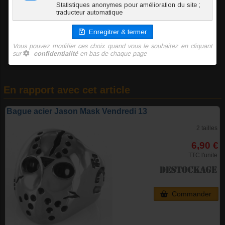
4.90 €
TTC l'unité
Ajouter au panier
En rapport avec cet article
Bague acier Jason Mask Vendredi 13
2 tailles
6,90 €
TTC l'unite
Commander