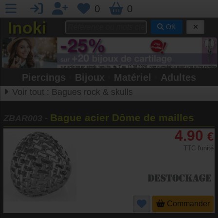
0
0
Inoki
OK
Piercings
•
Bijoux
•
Matériel
•
Adultes
Voir tout :
Bagues rock & skulls
Bague acier Dôme de mailles
ZBAR003
-
4.90
€
TTC l'unité
Commander