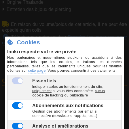
Origine Thaïlande
Entretien des bijoux de piercing
En raison du volume/poids de cet article, il ne peut être
expédié qu'en colis
Téléchargez notre guide :
Prendre les mesures pour
une bague
Commander
A
Circonférence
ZBAR003-54
12 g