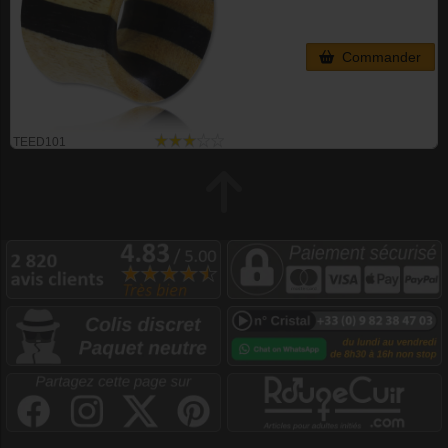
Commander
TEED101