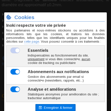
diamètre est approximatif ±0.2mm.
Bois
Taille unique
Utilisable pour : piercing lobe.
Marque
Inoki
Origine Thaïlande
Conformité RSGP
Téléchargez notre guide :
Prendre les mesures pour
un piercing
Commander