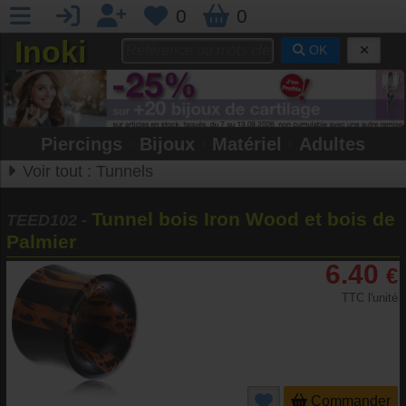
0
0
Inoki
OK
Piercings
•
Bijoux
•
Matériel
•
Adultes
Voir tout :
Tunnels
Tunnel bois Iron Wood et bois de
TEED102
-
Palmier
6.40
€
TTC l'unité
Commander