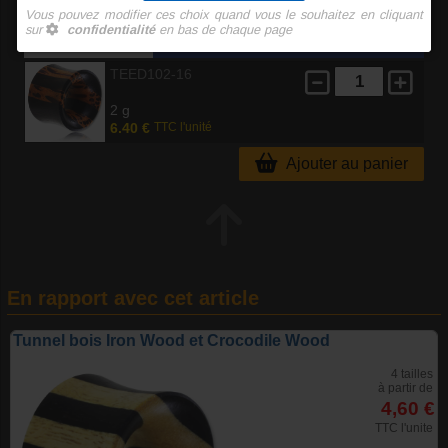
A
Diamètre
TEED102-16
2 g
6.40 €
TTC l'unité
Ajouter au panier
En rapport avec cet article
Tunnel bois Iron Wood et Crocodile Wood
4 tailles
à partir de
4,60 €
TTC l'unite