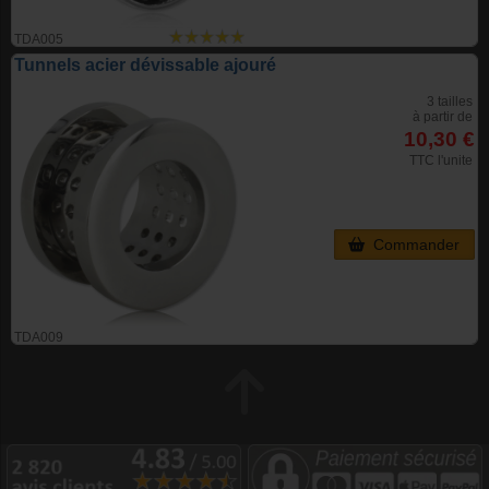
TDA005
Tunnels acier dévissable ajouré
3 tailles
à partir de
10,30 €
TTC l'unite
Commander
TDA009