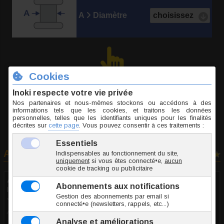
A
Diamètre
Choissisez votre taille...
Avis clients
4 avis
Anonyme
le 16.05.2020
10/10
Avis recueilli par Trusted Shops ®