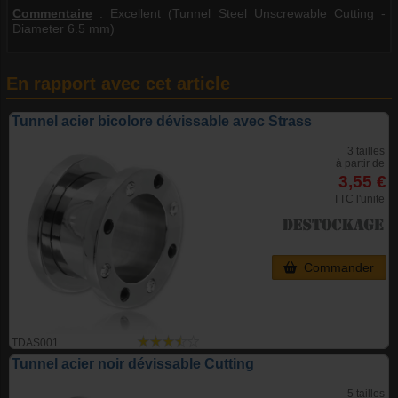
Commentaire
:
Excellent (Tunnel Steel Unscrewable Cutting -
Diameter 6.5 mm)
En rapport avec cet article
Tunnel acier bicolore dévissable avec Strass
3 tailles
à partir de
3,55 €
TTC l'unite
Commander
TDAS001
Tunnel acier noir dévissable Cutting
5 tailles