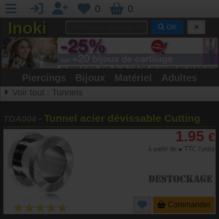
0
0
Inoki
OK
Piercings
•
Bijoux
•
Matériel
•
Adultes
Voir tout :
Tunnels
Tunnel acier dévissable Cutting
TDA004
-
1.95
€
à partir de ● TTC l'unité
Commander