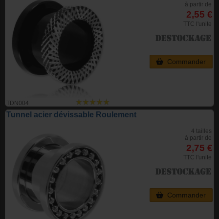
à partir de
2,55 €
TTC l'unite
Commander
TDN004
Tunnel acier dévissable Roulement
4 tailles
à partir de
2,75 €
TTC l'unite
Commander