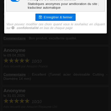
Commentaire
:
Parfait, taille vraiment bien, qualité top, parfait
Olivier F.
le 30.03.2018
10/10
Avis recueilli par Inoki ®
Commentaire
:
Bon produit, excellente qualité.
Anonyme
le 09.04.2026
10/10
Avis recueilli par Amazon France
Commentaire
:
Excellent (Tunnel acier dévissable Cutting -
Diamètre 14 mm)
Anonyme
le 31.01.2026
10/10
Avis recueilli par Amazon Royaume-Uni