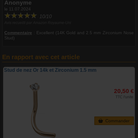
Anonyme
le 11.07.2024
10/10
Avis recueilli par Amazon Royaume-Uni
Commentaire
:
Excellent (14K Gold and 2.5 mm Zirconium Nose
Stud)
En rapport avec cet article
Stud de nez Or 14k et Zirconium 1.5 mm
20,50 €
TTC l'unite
Commander