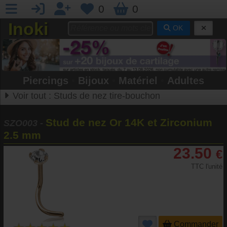
0
0
Inoki
OK
Piercings
•
Bijoux
•
Matériel
•
Adultes
Voir tout :
Studs de nez tire-bouchon
Stud de nez Or 14K et Zirconium
SZO003
-
2.5 mm
23.50
€
TTC l'unité
Commander