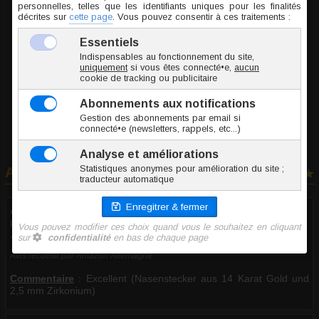
SZO003-0.6/6/2.5
0.1 g
23.50 €
TTC l'unité
Ajouter au panier
Avis clients
2 avis
Anonyme
le 11.05.2026
10/10
Avis recueilli par Amazon Allemagne
Commentaire
:
Excellent (Nasenstecker aus 14 Karat Gold und
2,5 mm Zirkonium)