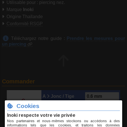
Utilisable pour : piercing nez.
Marque
Inoki
Origine Thaïlande
Conformité RSGP
Téléchargez notre guide :
Prendre les mesures pour
un piercing
Commander
A
Jonc / Tige
B
Long. int.
C
Élément