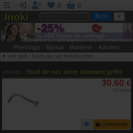
0
0
Inoki
OK
Piercings
•
Bijoux
•
Matériel
•
Adultes
Voir tout :
Studs de nez tire-bouchon
Stud de nez acier Diamant griffé
STA001
-
30.60
€
TTC l'unité
Commander