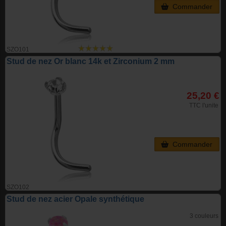
Commander
SZO101
Stud de nez Or blanc 14k et Zirconium 2 mm
25,20 €
TTC l'unite
Commander
SZO102
Stud de nez acier Opale synthétique
3 couleurs