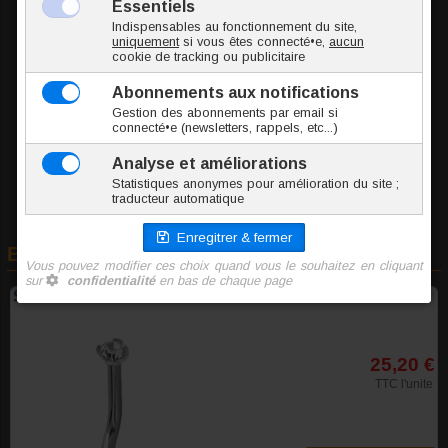
STA001-0.8/6.5/1.35
0.1 g
30.60 €
TTC l'unité
Ajouter au panier
En rapport avec cet article
Stud de nez Or blanc 14K et Zirconium 1.5 mm
25,20 €
TTC l'unite