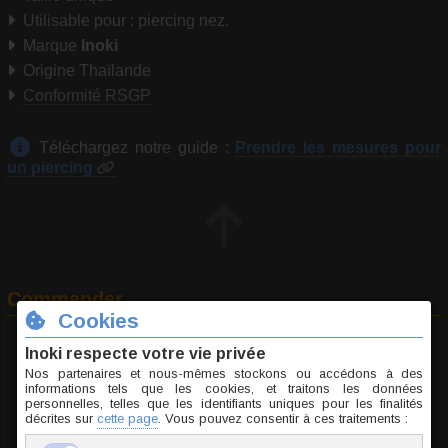
Utilisable pour : piercing nez.
Marque
Inoki
Origine Thaïlande
Conformité RSGP
Téléchargez notre guide :
Prendre les mesures pour
un piercing
Commander
A
Jonc / Tige
B
Longueur
C
Élément