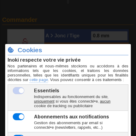
Commander
A
Jonc / Tige
B
Long. int.
C
Élément
SSQM025-0.8/6.5/4
0.1 g
2.75 €
TTC l'unité
Ajouter au panier