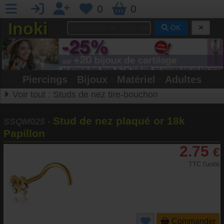
0
0
Inoki
OK
Piercings
•
Bijoux
•
Matériel
•
Adultes
Voir tout :
Studs de nez tire-bouchon
Stud de nez plaqué or 18k
SSQM025
-
Papillon
2.75
€
TTC l'unité
Commander