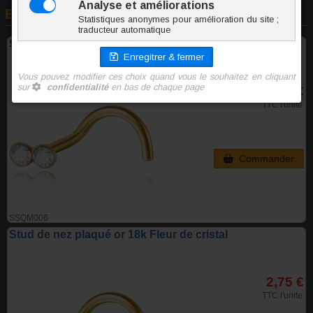
En rapport avec cet article
Stud de nez plaqué or 18k Double Cristal
2,75 €
TTC l'unite
Commander
SSQM006
Stud de nez plaqué or 18k Fleur de cristal
2,75 €
TTC l'unite