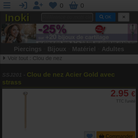
0
0
Inoki
OK
Piercings
•
Bijoux
•
Matériel
•
Adultes
Voir tout :
Clou de nez
Clou de nez Acier Gold avec
SSJ201
-
strass
2.95
€
TTC l'unité
Commander