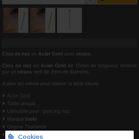
Clou de nez
en
Acier Gold
avec
strass
.
Clou de nez
en
Acier Gold
de 15mm de longueur, terminé
par un
strass
serti de 2mm de diamètre.
A plier soi-même pour obtenir la taille idéale.
Acier Gold
Taille unique
Utilisable pour : piercing nez.
Marque
Inoki
Origine Thaïlande
Conformité RSGP