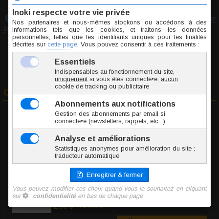
Téléchargez notre guide :
Prendre les mesures pour
un piercing
Commander
A
Jonc / Tige
B
Longueur
C
Élément
SSJ201-0.8/15/2.2-CR
Cristal
0.1 g
2.95 €
TTC l'unité