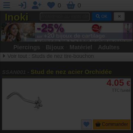
0
0
Inoki
OK
Piercings
•
Bijoux
•
Matériel
•
Adultes
Voir tout :
Studs de nez tire-bouchon
Stud de nez acier Orchidée
SSAN001
-
4.05
€
TTC l'unité
Commander