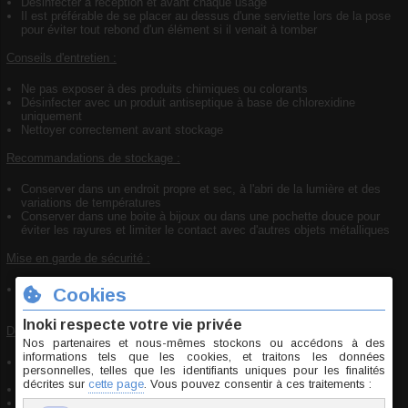
Désinfecter à réception et avant chaque usage
Il est préférable de se placer au dessus d'une serviette lors de la pose
pour éviter tout rebond d'un élément si il venait à tomber
Conseils d'entretien :
Ne pas exposer à des produits chimiques ou colorants
Désinfecter avec un produit antiseptique à base de chlorexidine
uniquement
Nettoyer correctement avant stockage
Recommandations de stockage :
Conserver dans un endroit propre et sec, à l'abri de la lumière et des
variations de températures
Conserver dans une boite à bijoux ou dans une pochette douce pour
éviter les rayures et limiter le contact avec d'autres objets métalliques
Mise en garde de sécurité :
Ce bijou présente des petites pièces pouvant être avalées, ne pas
laisser à la portée des enfants
Déclaration de conformité :
Bijou conforme aux normes de sécurité concernant les substances
dangereuses et respectant le règlement REACH
Nickel : conforme aux seuils de libération autorisés
Plomb, cadmium, mercure : non utilisés ou conformes aux limites