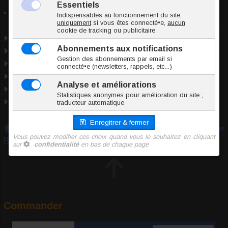
réglementaires
Acier chirurgical 316L (ASTM F138)
Acier chirurgical
Taille unique
Utilisable pour : piercing nez.
Marque
Inoki
Origine Thaïlande
Conformité RSGP
Téléchargez notre guide :
Prendre les mesures pour
un piercing
Commander