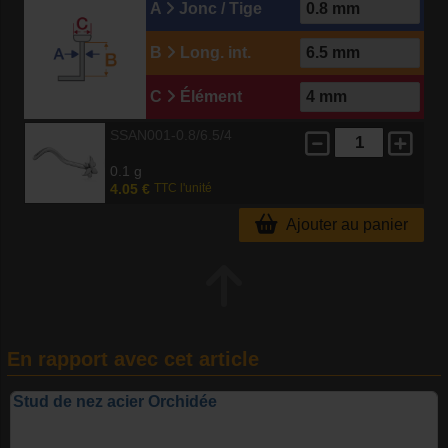
A
Jonc / Tige
B
Long. int.
C
Élément
SSAN001-0.8/6.5/4
0.1 g
4.05 €
TTC l'unité
Ajouter au panier
En rapport avec cet article
Stud de nez acier Orchidée