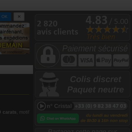
OK
9 carats
, motif