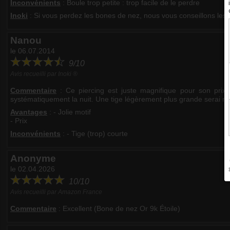
Inconvénients
: Boule trop petite : trop facile de le perdre
Inoki
: Si vous perdez les bones de nez, nous vous conseillons les
Nanou
le 06.07.2014
9/10
Avis recueilli par Inoki ®
Commentaire
:
Ce piercing est juste magnifique pour son prix , 
systématiquement la nuit. Une tige légèrement plus grande serai m
Avantages
: - Jolie motif
- Prix
Inconvénients
: - Tige (trop) courte
Anonyme
le 02.04.2026
10/10
Avis recueilli par Amazon France
Commentaire
:
Excellent (Bone de nez Or 9k Étoile)