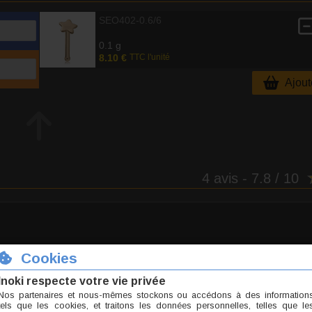
SEO402-0.6/6
0.1 g
8.10 €
TTC l'unité
Ajoute
4 avis
- 7.8 / 10
 coup j'ai perdu le piercing :( Trop dommage, je le trouvais vraiment très