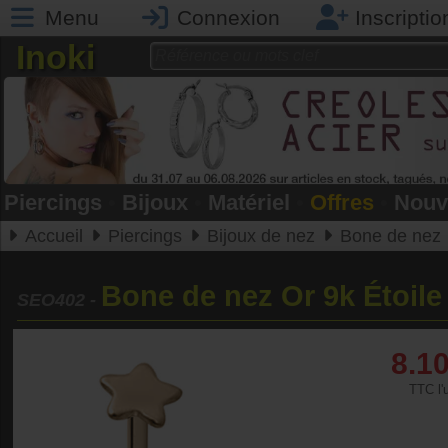
Menu
Connexion
Inscriptio
Inoki
Piercings
•
Bijoux
•
Matériel
•
Offres
•
Nouv
Accueil
Piercings
Bijoux de nez
Bone de nez
Bone de nez Or 9k Étoile
SEO402
-
8.1
TTC l'