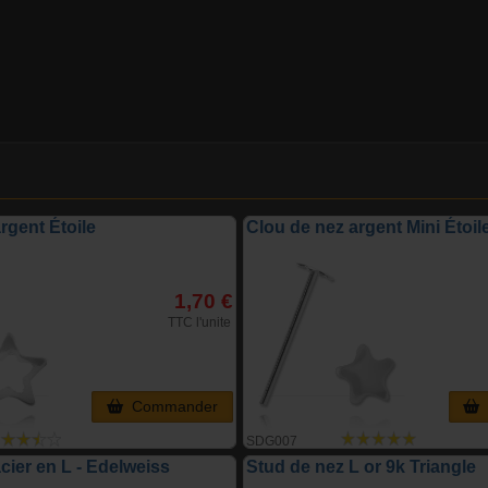
rgent Étoile
Clou de nez argent Mini Étoil
1,70 €
TTC l'unite
Commander
SDG007
cier en L - Edelweiss
Stud de nez L or 9k Triangle