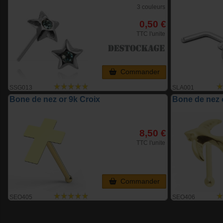
3 couleurs
0,50 €
TTC l'unite
Commander
SSG013
SLA001
Bone de nez or 9k Croix
Bone de nez o
8,50 €
TTC l'unite
Commander
SEO405
SEO406