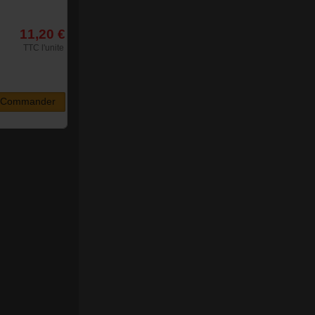
11,20 €
TTC l'unite
Commander