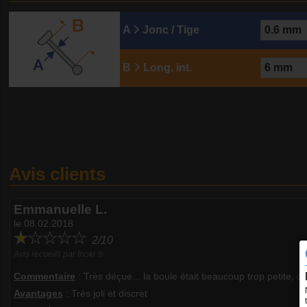
A
Jonc / Tige
B
Long. int.
Avis clients
Emmanuelle L.
le 08.02.2018
2/10
Avis recueilli par Inoki ®
Commentaire
:
Très déçue... la boule était beaucoup trop petite, du
Avantages
: Très joli et discret