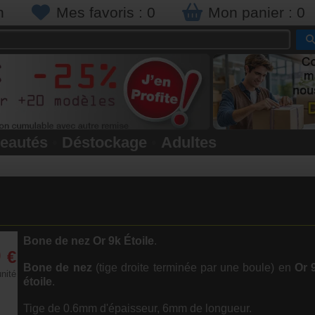
n
Mes favoris :
0
Mon panier :
0
eautés
•
Déstockage
•
Adultes
Bone de nez Or 9k
Étoile
.
0
€
Bone de nez
(tige droite terminée par une boule) en
Or 
unité
étoile
.
Tige de 0.6mm d'épaisseur, 6mm de longueur.