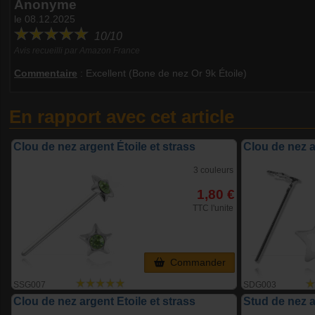
Anonyme
le 08.12.2025
10/10
Avis recueilli par Amazon France
Commentaire
:
Excellent (Bone de nez Or 9k Étoile)
En rapport avec cet article
Clou de nez argent Étoile et strass
Clou de nez a
3 couleurs
1,80 €
TTC l'unite
Commander
SSG007
SDG003
Clou de nez argent Etoile et strass
Stud de nez a