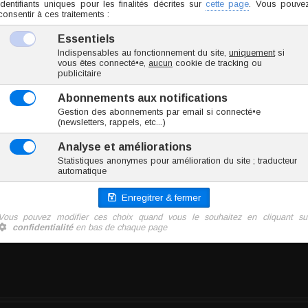
studs de nez en tire-bouchon
; ils sont les plus sécuritaires.
une préférence pour celui en étoile, mais, la tige étant très petite
ieux.