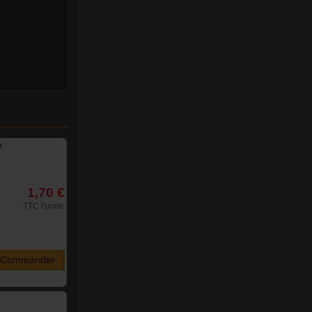
e
1,70 €
TTC l'unite
Commander