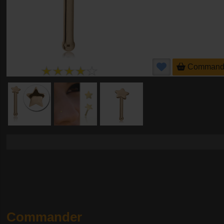
Command
Commander