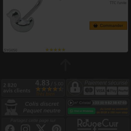
TTC l'unite
Commander
SYG050