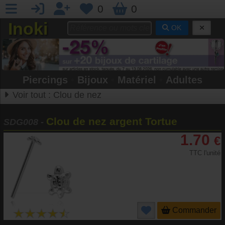
0
0
Inoki
OK
Piercings
•
Bijoux
•
Matériel
•
Adultes
Voir tout :
Clou de nez
Clou de nez argent Tortue
SDG008
-
1.70
€
TTC l'unité
Commander