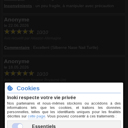
Inconvénients
: un peu fragile, à manipuler avec précaution
Anonyme
le 22.06.2026
10/10
Avis recueilli par Amazon Allemagne
Commentaire
:
Excellent (Silberne Nase Nail Turtle)
Anonyme
le 18.05.2026
10/10
Avis recueilli par Amazon Royaume-Uni
Commentaire
:
Excellent (Silver Nose Nail Turtle)
Anonyme
le 23.04.2026
10/10
Avis recueilli par Amazon France