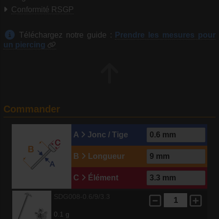
Conformité RSGP
Téléchargez notre guide :
Prendre les mesures pour
un piercing
Commander
A
Jonc / Tige
B
Longueur
C
Élément
SDG008-0.6/9/3.3
0.1 g