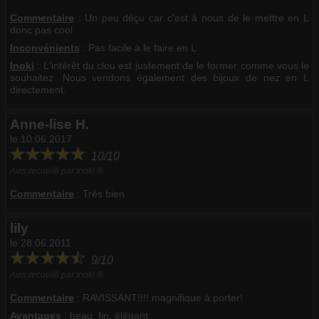
Commentaire
:
Un peu déçu car c'est à nous de le mettre en L
donc pas cool
Inconvénients
: Pas facile à le faire en L
Inoki
: L'intérêt du clou est justement de le former comme vous le
souhaitez. Nous vendons également des bijoux de nez en L
directement.
Anne-lise H.
le 10.06.2017
10/10
Avis recueilli par Inoki ®
Commentaire
:
Très bien
lily
le 28.06.2011
9/10
Avis recueilli par Inoki ®
Commentaire
:
RAVISSANT!!!! magnifique à porter!
Avantages
: beau, fin, élégant