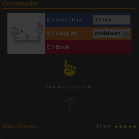
Commander
A
Jonc / Tige
B
Long. int.
C
Boule
Choissisez votre taille...
Avis clients
40 avis