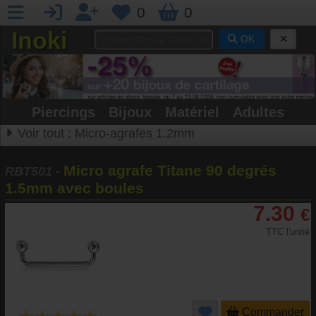
0
0
Inoki
OK
Piercings
•
Bijoux
•
Matériel
•
Adultes
Voir tout :
Micro-agrafes 1.2mm
Micro agrafe Titane 90 degrés
RBT501
-
1.5mm avec boules
7.30
€
TTC l'unité
Commander