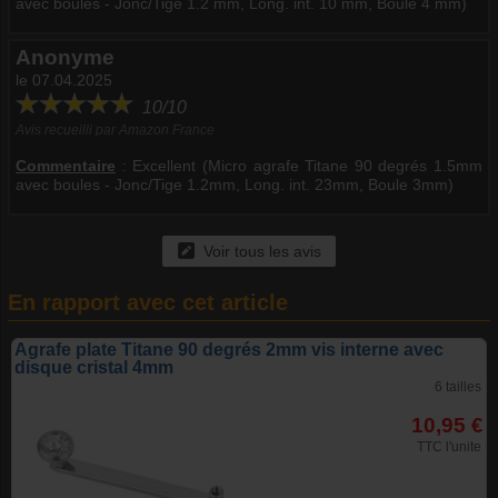
avec boules - Jonc/Tige 1.2 mm, Long. int. 10 mm, Boule 4 mm)
Anonyme
le 07.04.2025
10/10
Avis recueilli par Amazon France
Commentaire
:
Excellent (Micro agrafe Titane 90 degrés 1.5mm
avec boules - Jonc/Tige 1.2mm, Long. int. 23mm, Boule 3mm)
Voir tous les avis
En rapport avec cet article
Agrafe plate Titane 90 degrés 2mm vis interne avec
disque cristal 4mm
6 tailles
10,95 €
TTC l'unite