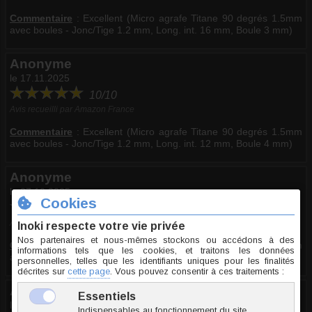
Commentaire
:
Excellent (Micro agrafe Titane 90 degrés 1.5mm
avec boules - Jonc/Tige 1.2 mm, Long. int. 16 mm, Boule 3 mm)
Anonyme
le 17.11.2025
10/10
Avis recueilli par Amazon France
Commentaire
:
Excellent (Micro agrafe Titane 90 degrés 1.5mm
avec boules - Jonc/Tige 1.2 mm, Long. int. 12 mm, Boule 4 mm)
Anonyme
le 27.10.2025
10/10
Avis recueilli par Amazon France
Commentaire
:
Excellent (Micro agrafe Titane 90 degrés 1.5mm
avec boules - Jonc/Tige 1.2 mm, Long. int. 10 mm, Boule 3 mm)
Anonyme
le 24.09.2025