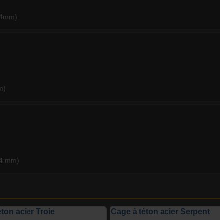
 14mm)
m)
14 mm)
éton acier Troie
Cage à téton acier Serpent