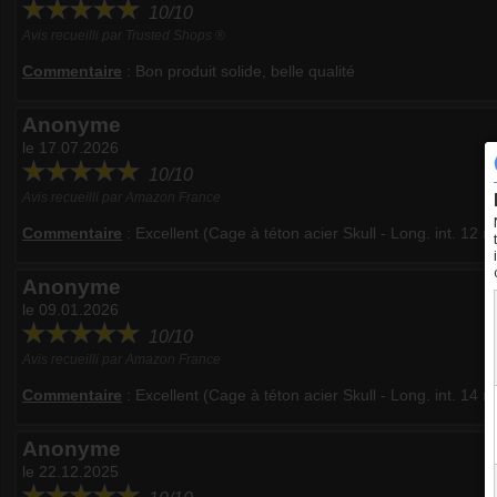
10/10
Avis recueilli par Trusted Shops ®
Commentaire
:
Bon produit solide, belle qualité
Anonyme
le 17.07.2026
10/10
Avis recueilli par Amazon France
Commentaire
:
Excellent (Cage à téton acier Skull - Long. int. 12 
Anonyme
le 09.01.2026
10/10
Avis recueilli par Amazon France
Commentaire
:
Excellent (Cage à téton acier Skull - Long. int. 14 
Anonyme
le 22.12.2025