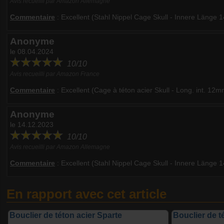
Avis recueilli par Amazon Allemagne
Commentaire
:
Excellent (Stahl Nippel Cage Skull - Innere Länge
Anonyme
le 08.04.2024
10/10
Avis recueilli par Amazon France
Commentaire
:
Excellent (Cage à téton acier Skull - Long. int. 12m
Anonyme
le 14.12.2023
10/10
Avis recueilli par Amazon Allemagne
Commentaire
:
Excellent (Stahl Nippel Cage Skull - Innere Länge 
En rapport avec cet article
Bouclier de téton acier Sparte
Bouclier de t