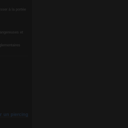
sser à la portée
dangereuses et
glementaires
r un piercing