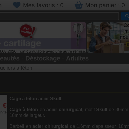
n
Mes favoris :
0
Mon panier :
0
eautés
•
Déstockage
•
Adultes
cliers à téton
Cage à téton
acier
Skull
.
5
€
Cage à téton
en
acier chirurgical
, motif
Skull
de 30mm d
unité
18mm de largeur.
Barbell en
acier chirurgical
de 1.6mm d'épaisseur, 18m