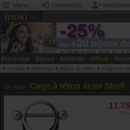
Menu
Connexion
Inscriptio
Inoki
Piercings
•
Bijoux
•
Matériel
•
Offres
•
Nouv
Accueil
Piercings
Bijoux de téton
Cages et bou
Cage à téton acier Skull
QCR013
-
11.7
TTC l'