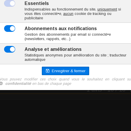
Choissisez votre taille...
1 avis
- 10 / 10