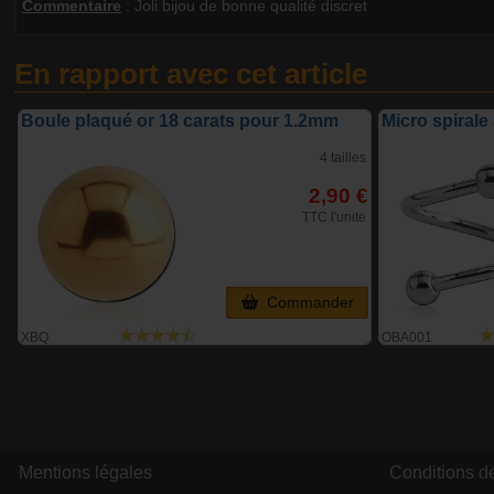
Commentaire
:
Joli bijou de bonne qualité discret
En rapport avec cet article
Boule plaqué or 18 carats pour 1.2mm
Micro spirale
4 tailles
2,90 €
TTC l'unite
Commander
XBQ
OBA001
Mentions légales
Conditions d