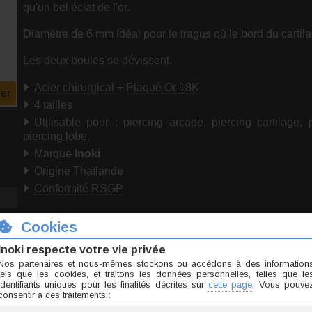
qu'un bel éclat de l'or.
Diamètre de 6 mm idéal pour le tragus où le bord du cartilag
Les deux boules se dévissent.
Acier chirurgical
+
Plaqué Or 18K
er
4 tailles
Utilisable pour : piercing arcade, piercing cartilage, p
piercing lobe.
Marque
Inoki
Origine Thaïlande
Conformité RSGP
Téléchargez notre guide :
Prendre les mesures pou