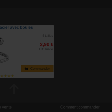
 acier avec boules
5 tailles
2,90 €
TTC l'unite
Commander
e vente
Comment commander