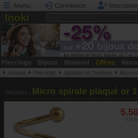
Menu
Connexion
Inscriptio
Inoki
Piercings
•
Bijoux
•
Matériel
•
Offres
•
Nouv
Accueil
Piercings
Spirales et Twisters
Micro-spi
Micro spirale plaqué or 
OBQ001
-
5.5
TTC l'