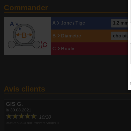
Commander
A
Jonc / Tige
B
Diamètre
C
Boule
Avis clients
GIS G.
le 30.08.2021
10/10
Avis recueilli par Trusted Shops ®