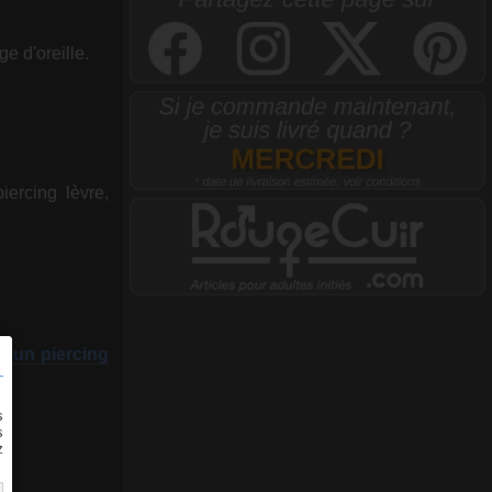
e d'oreille.
iercing lèvre,
r un piercing