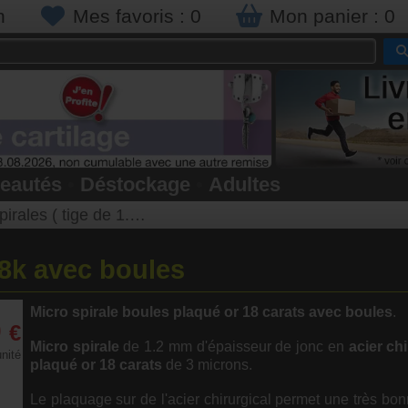
n
Mes favoris :
0
Mon panier :
0
eautés
•
Déstockage
•
Adultes
rales ( tige de 1.2mm )
18k avec boules
Micro spirale boules plaqué or 18 carats avec boules
.
0
€
Micro spirale
de 1.2 mm d'épaisseur de jonc en
acier ch
unité
plaqué or 18 carats
de 3 microns.
Le plaquage sur de l'acier chirurgical permet une très bon