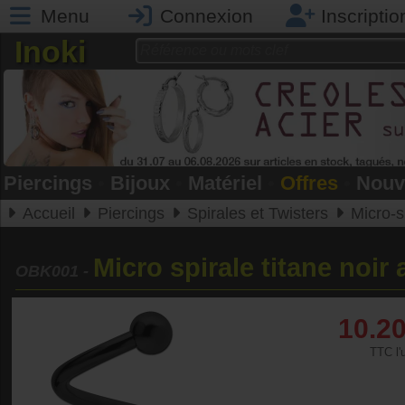
Menu
Connexion
Inscriptio
Inoki
Piercings
•
Bijoux
•
Matériel
•
Offres
•
Nouv
Accueil
Piercings
Spirales et Twisters
Micro-spi
Micro spirale titane noir
OBK001
-
10.2
TTC l'