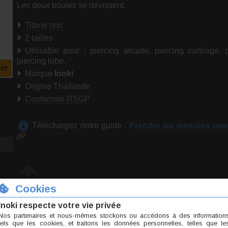
Les deux boules se dévissent.
Titane noir
2 tailles
Utilisable pour : piercing arcade, piercing cartilage, p
piercing lobe.
er
Marque
Inoki
Origine Thaïlande
Conformité RSGP
Téléchargez notre guide :
Prendre les mesures pou