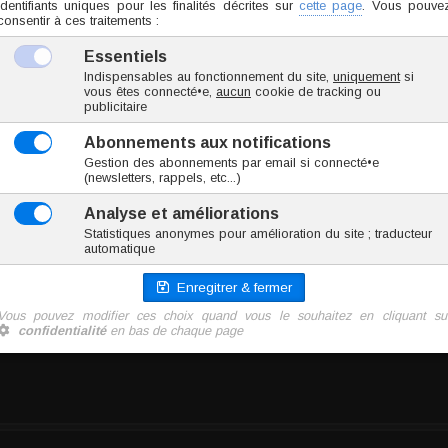
Choissisez votre taille...
2 avis
- 10 / 10