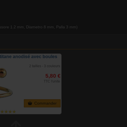
Spessore 1.2 mm, Diametro 8 mm, Palla 3 mm)
 titane anodisé avec boules
2 tailles - 3 couleurs
5,80 €
TTC l'unite
Commander