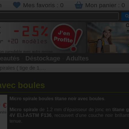
n
Mes favoris :
0
Mon panier :
0
eautés
•
Déstockage
•
Adultes
rales ( tige de 1.2mm )
 avec boules
Micro spirale boules titane noir avec boules
.
0
€
Micro spirale
de 1.2 mm d'épaisseur de jonc en
titane 
unité
4V ELI-ASTM F136
, recouvert d'une couche noir brillant
tenue.