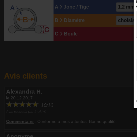
A
Jonc / Tige
B
Diamètre
C
Boule
Avis clients
Alexandra H.
le 20.12.2017
10/10
Avis recueilli par Inoki ®
Commentaire
:
Conforme à mes attentes. Bonne qualité.
Anonyme