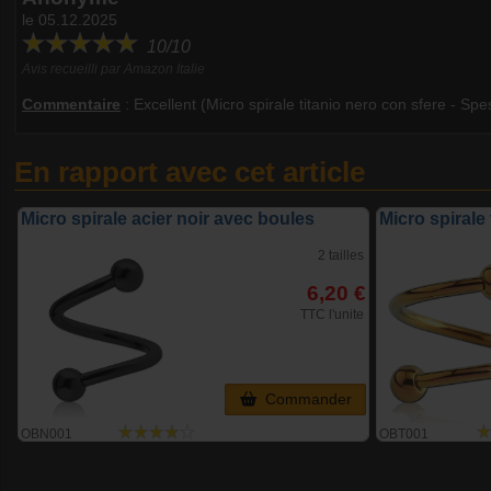
le 05.12.2025
10/10
Avis recueilli par Amazon Italie
Commentaire
:
Excellent (Micro spirale titanio nero con sfere - 
En rapport avec cet article
Micro spirale acier noir avec boules
Micro spirale
2 tailles
6,20 €
TTC l'unite
Commander
OBN001
OBT001