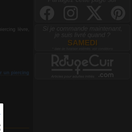
iercing lèvre,
r un piercing