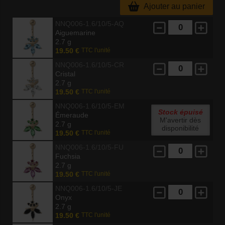
Ajouter au panier
NNQ006-1.6/10/5-AQ
Aiguemarine
2.7 g
19.50 €
TTC l'unité
NNQ006-1.6/10/5-CR
Cristal
2.7 g
19.50 €
TTC l'unité
NNQ006-1.6/10/5-EM
Stock épuisé
Émeraude
M'avertir dès
2.7 g
disponibilité
19.50 €
TTC l'unité
NNQ006-1.6/10/5-FU
Fuchsia
2.7 g
19.50 €
TTC l'unité
NNQ006-1.6/10/5-JE
Onyx
2.7 g
19.50 €
TTC l'unité