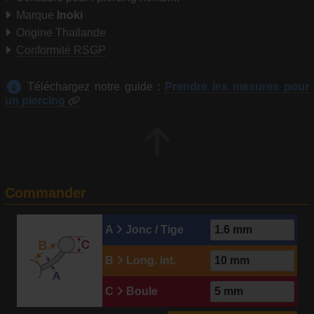
Marque
Inoki
Origine Thaïlande
Conformité RSGP
Téléchargez notre guide :
Prendre les mesures pour
un piercing
Commander
A
Jonc / Tige
B
Long. int.
C
Boule