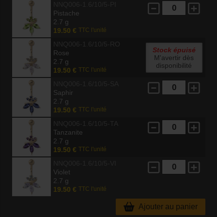
NNQ006-1.6/10/5-PI
Pistache
2.7 g
19.50 €
TTC l'unité
NNQ006-1.6/10/5-RO
Stock épuisé
Rose
M'avertir dès
2.7 g
disponibilité
19.50 €
TTC l'unité
NNQ006-1.6/10/5-SA
Saphir
2.7 g
19.50 €
TTC l'unité
NNQ006-1.6/10/5-TA
Tanzanite
2.7 g
19.50 €
TTC l'unité
NNQ006-1.6/10/5-VI
Violet
2.7 g
19.50 €
TTC l'unité
Ajouter au panier