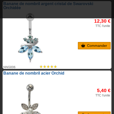
Banane de nombril argent cristal de Swarovski
Orchidée
12,30 €
TTC l'unite
Commander
NNG006
Banane de nombril acier Orchid
5,40 €
TTC l'unite