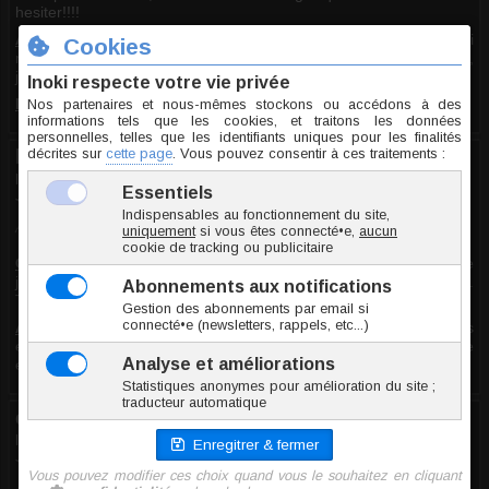
hesiter!!!!
Avantages
: livraison trés rapide (commander hier aprés midi
reçu ce matin) en moins de 24h!!!! Super site beaucoup de choix,
je le recommande!
Inconvénients
: aucun!
koomall
le 20.07.2010
10/10
Avis recueilli par Inoki ®
Commentaire
:
Superble piercing. Un vrai bijou Féminité absolue
je l'ai acheté en pierres blanches, je l'ai recommandé en bleu.
Trop beau
Avantages
: Tout de positif. J'apprécie que l'on voit les piercings
en photos, on sait vraiment l'effet que celà fera. Livraison rapide
et frais de port correct. A recommander. INOKI et ce piercing
damedecaro
le 09.06.2010
9/10