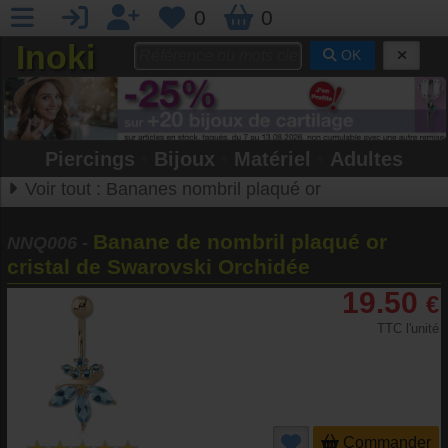
0
0
Inoki
OK
Piercings
•
Bijoux
•
Matériel
•
Adultes
Voir tout :
Bananes nombril plaqué or
Banane de nombril plaqué or
NNQ006
-
cristal de Swarovski Orchidée
19.50
€
TTC l'unité
Commander