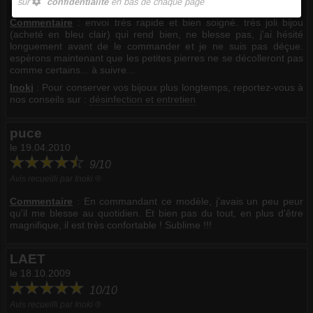
Avis recueilli par Inoki ®
Commentaire
:
envoi trés rapide et bien soigné. trés joli bijou
(acheté en bleu clair) qui rend bien, ne blesse pas, j'ai hésité
longuement avant de le commander et je ne suis pas déçue.
espèrons maintenant que les petites pierres ne se décolleront pas
comme certains... à suivre...
Inoki
: Pour conserver vos bijoux plus longtemps, reportez-vous à
nos conseils sur :
désinfection et entretien
puce
le 19.04.2010
9/10
Avis recueilli par Inoki ®
Commentaire
:
En commandant ce modèle, j'avais un peu peur
qu'il me blesse au quotidien. Et bien pas du tout, en plus d'être
magnifique, il est très confortable ! Sublime !!!
LAET
le 18.10.2009
10/10
Avis recueilli par Inoki ®